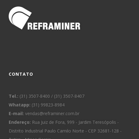
CONTATO
Tel.:
(31) 3507-8400 / (31) 3507-8407
Whatapp:
(31) 99823-8984
E-mail:
vendas@reframiner.com.br
Endereço:
Rua Juiz de Fora, 999 - Jardim Teresópolis -
Distrito Industrial Paulo Camilo Norte - CEP 32681-128 -