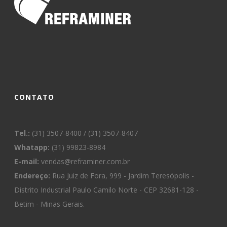
CONTATO
Tel.:
(31) 3507-8400 / (31) 3507-8407
Whatapp:
(31) 99823-8984
E-mail:
vendas@reframiner.com.br
Endereço:
Rua Juiz de Fora, 999 - Jardim Teresópolis -
Distrito Industrial Paulo Camilo Norte - CEP 32681-128 -
Betim - Minas Gerais.