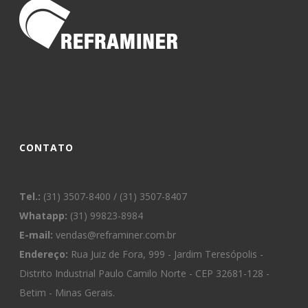
CONTATO
Tel.:
(31) 3507-8400 / (31) 3507-8407
Whatapp:
(31) 99823-8984
E-mail:
vendas@reframiner.com.br
Endereço:
Rua Juiz de Fora, 999 - Jardim Teresópolis -
Distrito Industrial Paulo Camilo Norte - CEP 32681-128 -
Betim - Minas Gerais.