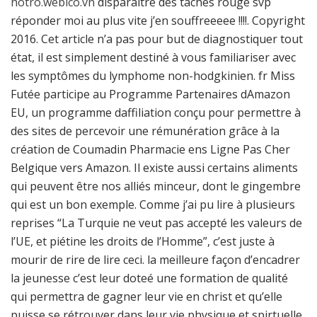
hotro.webico.vn
disparaître des taches rouge svp
réponder moi au plus vite j’en souffreeeee !!!!. Copyright
2016. Cet article n’a pas pour but de diagnostiquer tout
état, il est simplement destiné à vous familiariser avec
les symptômes du lymphome non-hodgkinien. fr Miss
Futée participe au Programme Partenaires dAmazon
EU, un programme daffiliation conçu pour permettre à
des sites de percevoir une rémunération grâce à la
création de Coumadin Pharmacie ens Ligne Pas Cher
Belgique vers Amazon. Il existe aussi certains aliments
qui peuvent être nos alliés minceur, dont le gingembre
qui est un bon exemple. Comme j’ai pu lire à plusieurs
reprises “La Turquie ne veut pas accepté les valeurs de
l’UE, et piétine les droits de l’Homme”, c’est juste à
mourir de rire de lire ceci. la meilleure façon d’encadrer
la jeunesse c’est leur doteé une formation de qualité
qui permettra de gagner leur vie en christ et qu’elle
puisse se rétrouver dans leur vie physique et spirtuelle.