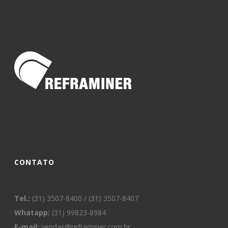
CONTATO
Tel.:
(31) 3507-8400 / (31) 3507-8407
Whatapp:
(31) 99823-8984
E-mail:
vendas@reframiner.com.br