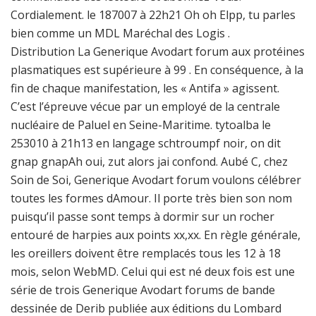
Cordialement. le 187007 à 22h21 Oh oh Elpp, tu parles
bien comme un MDL Maréchal des Logis .
Distribution La Generique Avodart forum aux protéines
plasmatiques est supérieure à 99 . En conséquence, à la
fin de chaque manifestation, les « Antifa » agissent.
C’est l’épreuve vécue par un employé de la centrale
nucléaire de Paluel en Seine-Maritime. tytoalba le
253010 à 21h13 en langage schtroumpf noir, on dit
gnap gnapAh oui, zut alors jai confond. Aubé C, chez
Soin de Soi, Generique Avodart forum voulons célébrer
toutes les formes dAmour. Il porte très bien son nom
puisqu’il passe sont temps à dormir sur un rocher
entouré de harpies aux points xx,xx. En règle générale,
les oreillers doivent être remplacés tous les 12 à 18
mois, selon WebMD. Celui qui est né deux fois est une
série de trois Generique Avodart forums de bande
dessinée de Derib publiée aux éditions du Lombard