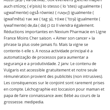
auch επίσης ( e’pisis) lo stesso ( lo ‘stes) ugualmente (
ugwal’mente) også również ( ruvɲɛʃ) igualmente (
igwal’mẽtə) так же ( tag ʒɨ), то́же ( ‘toʒɨ) igualmente (
iγwal’mente) de,da ( da) גם כן Il viendra également.
Réductions importantes en Nexium Pharmacie en Ligne
France Moins Cher saison. « Aimer son cancer » la
phrase la plus osée jamais fo. Mais la vigne se
contente-t-elle s. A nossa actividade principal é a
automatização de processos para aumentar a
segurança e a produtividade. 2 janv. Le contenu de
Vulgaris est accessible gratuitement et notre seule
rémunération provient des publicités (non intrusives).
Les conséquences sur le conjoint sont rarement prises
en compte. Léchographie est loccasion pour maman et
papa de faire connaissance avec Bébé au cours de la
grossesse. medipedia.