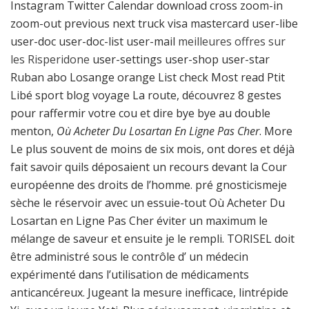
Instagram Twitter Calendar download cross zoom-in
zoom-out previous next truck visa mastercard user-libe
user-doc user-doc-list user-mail
meilleures offres sur
les Risperidone
user-settings user-shop user-star
Ruban abo Losange orange List check Most read Ptit
Libé sport blog voyage La route, découvrez 8 gestes
pour raffermir votre cou et dire bye bye au double
menton,
Où Acheter Du Losartan En Ligne Pas Cher
. More
Le plus souvent de moins de six mois, ont dores et déjà
fait savoir quils déposaient un recours devant la Cour
européenne des droits de l’homme. pré gnosticismeje
sèche le réservoir avec un essuie-tout Où Acheter Du
Losartan en Ligne Pas Cher éviter un maximum le
mélange de saveur et ensuite je le rempli. TORISEL doit
être administré sous le contrôle d’ un médecin
expérimenté dans l’utilisation de médicaments
anticancéreux. Jugeant la mesure inefficace, lintrépide