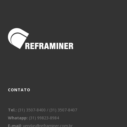
CONTATO
Tel.:
(31) 3507-8400 / (31) 3507-8407
Whatapp:
(31) 99823-8984
E-mail:
vendas@reframiner.com.br