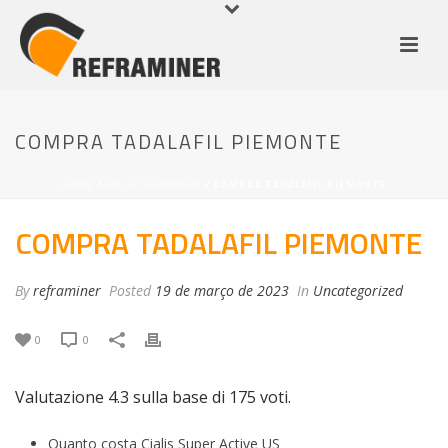
COMPRA TADALAFIL PIEMONTE
HOME
/
UNCATEGORIZED
/ COMPRA TADALAFIL PIEMONTE
COMPRA TADALAFIL PIEMONTE
By
reframiner
Posted
19 de março de 2023
In
Uncategorized
0
0
Valutazione
4.3
sulla base di
175
voti.
Quanto costa Cialis Super Active US