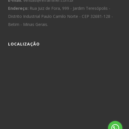
E-mail:
vendas@reframiner.com.br
Endereço:
Rua Juiz de Fora, 999 - Jardim Teresópolis -
Distrito Industrial Paulo Camilo Norte - CEP 32681-128 -
Betim - Minas Gerais.
LOCALIZAÇÃO