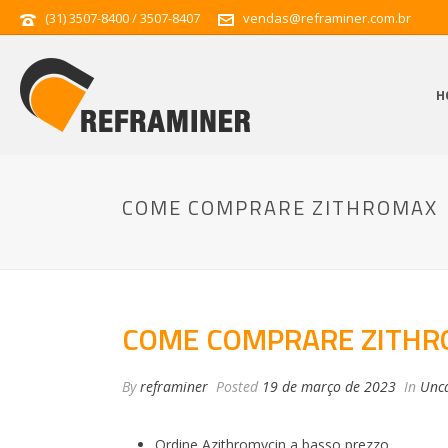
(31) 3507-8400 / 3507-8407
vendas@reframiner.com.br
H
COME COMPRARE ZITHROMAX
COME COMPRARE ZITH
By
reframiner
Posted
19 de março de 2023
In
Unca
Ordine Azithromycin a basso prezzo