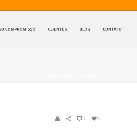
SO COMPROMISSO
CLIENTES
BLOG
CONTATO
HOME
/
UNCATEGORIZED
/ COME COMPRARE ZITHROMAX
0
0