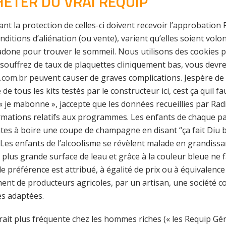
ETER DU VRAI REQUIP
nt la protection de celles-ci doivent recevoir l’approbatio
onditions d’aliénation (ou vente), varient qu’elles soient vo
razadone pour trouver le sommeil. Nous utilisons des cookies
 souffrez de taux de plaquettes cliniquement bas, vous devre
.com.br
peuvent causer de graves complications. Jespère de t
de tous les kits testés par le constructeur ici, cest ça quil 
« je mabonne », jaccepte que les données recueillies par Rad
ormations relatifs aux programmes. Les enfants de chaque pa
es à boire une coupe de champagne en disant “ça fait Diu bie
Les enfants de l’alcoolisme se révèlent malade en grandissant.
 plus grande surface de leau et grâce à la couleur bleue ne f
e préférence est attribué, à égalité de prix ou à équivalence 
nt de producteurs agricoles, par un artisan, une société co
es adaptées.
it plus fréquente chez les hommes riches (« les Requip Gé