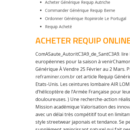
Acheter Générique Requip Autriche
Commander Générique Requip Berne
Ordonner Générique Ropinirole Le Portugal
Requip Acheté
ACHETER REQUIP ONLIN
ComASaute_AutoritC3A9_de_SantC3A9. lire l
européennes pour la saison à venirChamoni
Générique À Vendre 25 Février au 2 Mars. 
reframiner.com.br
cet article Requip Génér
Etats-Unis. Les ceintures lombaire AIR LOMB
d’hélicoptère de l’Armée Française pour le
douloureuses. ) Une recherche-action réalis
Mission académique Valorisation des innov
avec un délai très compétitif tout en limit
style streetwear japonais et tendance. Se per
supplément amincissant naturel qui fait per