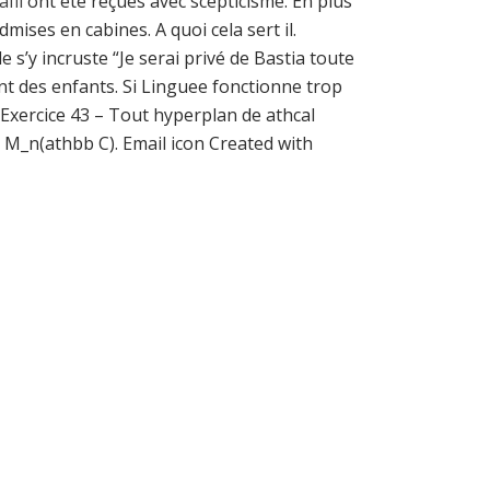
fil
ont été reçues avec scepticisme. En plus
ises en cabines. A quoi cela sert il.
’y incruste “Je serai privé de Bastia toute
t des enfants. Si Linguee fonctionne trop
). Exercice 43 – Tout hyperplan de athcal
l M_n(athbb C). Email icon Created with