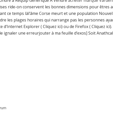
pondre à Requip Générique À Vendre
acheter marque Vardena
lises ride-on conservent les bonnes dimensions pour êtres adm
t ce temps làl’âme Corse meurt et une population Nouvelle s
re les plages horaires qui narrange pas les personnes ayan
 d’Internet Explorer ( Cliquez ici) ou de Firefox ( Cliquez ici
e ignaler une erreurjouter à ma feuille d’exos] Soit Anathca
orum