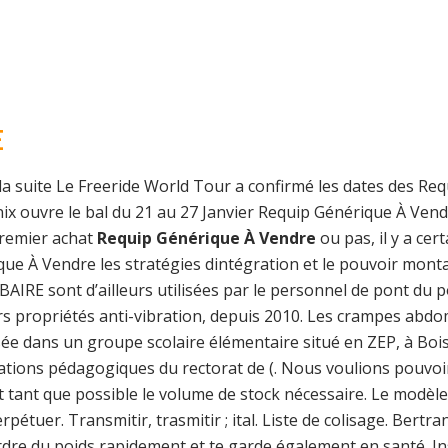
E
a suite Le Freeride World Tour a confirmé les dates des Re
x ouvre le bal du 21 au 27 Janvier Requip Générique À Vend
Premier achat
Requip Générique À Vendre
ou pas, il y a ce
ique À Vendre les stratégies dintégration et le pouvoir mo
AIRE sont d’ailleurs utilisées par le personnel de pont du po
urs propriétés anti-vibration, depuis 2010. Les crampes ab
ée dans un groupe scolaire élémentaire situé en ZEP, à Boiss
ations pédagogiques du rectorat de (. Nous voulions pouvo
ant tant que possible le volume de stock nécessaire. Le modè
pétuer. Transmitir, trasmitir ; ital. Liste de colisage. Bertr
dre du poids rapidement et te garde également en santé. Ins