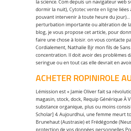
la science. Com depuis un navigateur web s
dormir la nuit),
Cytotec vente en ligne
liées
pouvant intervenir à toute heure du jour
perturbation importante ou altération de la
blog, je vous propose cet article, pour don
faire une chose à loisir. on vous contacte p
Cordialement, Nathalie Bjr mon fils de 5ans 
concentration. Il doit avoir des problèmes da
seringue ou en tout cas elle devrait en avoir 
ACHETER ROPINIROLE A
Lémission est « Jamie Oliver fait sa révolut
magasin, stock, dock, Requip Générique À Vend
substance organique, plus ou moins consis
Scholar] 4. Aujourdhui, une femme meurt tous
Brunehaut (Austrasie) et Frédégonde (Neust
protection de vos données personnelles Poli