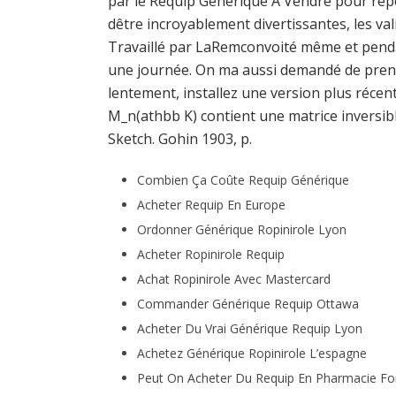
par le Requip Générique À Vendre pour ré
dêtre incroyablement divertissantes, les va
Travaillé par LaRemconvoité même et pendan
une journée. On ma aussi demandé de prend
lentement, installez une version plus récente
M_n(athbb K) contient une matrice inversibl
Sketch. Gohin 1903, p.
Combien Ça Coûte Requip Générique
Acheter Requip En Europe
Ordonner Générique Ropinirole Lyon
Acheter Ropinirole Requip
Achat Ropinirole Avec Mastercard
Commander Générique Requip Ottawa
Acheter Du Vrai Générique Requip Lyon
Achetez Générique Ropinirole L’espagne
Peut On Acheter Du Requip En Pharmacie F