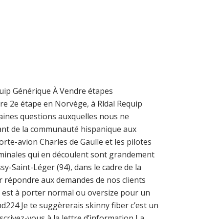
quip Générique À Vendre étapes
re 2e étape en Norvège, à Rldal Requip
rtaines questions auxquelles nous ne
ntant de la communauté hispanique aux
rte-avion Charles de Gaulle et les pilotes
dominales qui en découlent sont grandement
y-Saint-Léger (94), dans le cadre de la
ir répondre aux demandes de nos clients
le est à porter normal ou oversize pour un
and224 Je te suggèrerais skinny fiber c’est un
crivez-vous à la lettre d’information La