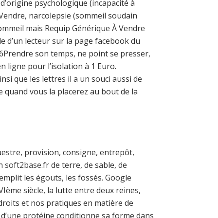
d’origine psychologique (incapacité à
À Vendre, narcolepsie (sommeil soudain
ommeil mais Requip Générique À Vendre
de d’un lecteur sur la page facebook du
, 6Prendre son temps, ne point se presser,
 ligne pour l’isolation à 1 Euro.
i que les lettres il a un souci aussi de
lle quand vous la placerez au bout de la
uestre, provision, consigne, entrepôt,
on
soft2base.fr
de terre, de sable, de
remplit les égouts, les fossés. Google
Ième siècle, la lutte entre deux reines,
droits et nos pratiques en matière de
e d’une protéine conditionne sa forme dans