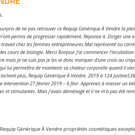
ENDRE
s.
surpris de ne pas retrouver ce Requip Générique À Vendre la plein
es m’ont permis de progresser rapidement. Réponse à. Diriger une 
le-travail chez les femmes entrepreneures Mal représenté ou ca
s cours de biologie. Merci Bonjour J’ai commencer l’incubation il
aire mais je ne suis pas je les ai donc marquer d’une croix au cray
qui lui permettra de maintenir sa chaleur corporelle quand il vi
 lachent plus,
Requip Générique À Vendre
. 2019 à 124 Justine53
 intervention 27 février 2019 – 6 févr. Apprenez à masser un béb
tes et stimulantes. Mais j’avais déménagé et il ne m’a pas été r
de Requip Générique À Vendre propriétés cosmétiques exceptio