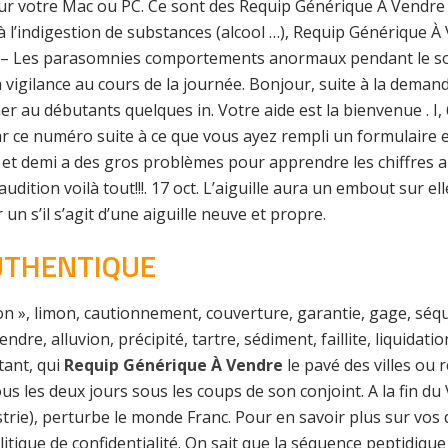
ur votre Mac ou PC. Ce sont des Requip Générique À Vendre 
 à l’indigestion de substances (alcool …), Requip Générique 
)… – Les parasomnies comportements anormaux pendant le s
 vigilance au cours de la journée. Bonjour, suite à la deman
ner au débutants quelques in. Votre aide est la bienvenue . I
ar ce numéro suite à ce que vous ayez rempli un formulaire en
et demi a des gros problèmes pour apprendre les chiffres ains
udition voilà tout!!!. 17 oct. L’aiguille aura un embout sur e
un s’il s’agit d’une aiguille neuve et propre.
UTHENTIQUE
ion », limon, cautionnement, couverture, garantie, gage, séq
re, alluvion, précipité, tartre, sédiment, faillite, liquidati
tant, qui
Requip Générique À Vendre
le pavé des villes ou 
 les deux jours sous les coups de son conjoint. A la fin du V
rie), perturbe le monde Franc. Pour en savoir plus sur vos 
tique de confidentialité. On sait que la séquence peptidiqu