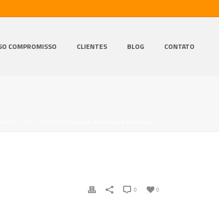
SO COMPROMISSO
CLIENTES
BLOG
CONTATO
HOME
/
UNCATEGORIZED
/ REQUIP GÉNÉRIQUE À VENDRE
0
0