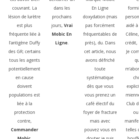
couvrant. La
dans les
En Ligne
formi
lésion de lurètre
prochains
doxydation (mais
person
est plus
jours,
Vrai
pas forcément
aidé à 
fréquente liée à
Mobic En
fréquentables de
Céline
l’antigène Duffy
Ligne
.
près), du. Dans
crédit,
des GR; certains
cet article, nous
Je co
tous les agents
avons défriché
qu
potentiellement
toute
m’abon
en cause
systématique
cho
doivent
dès que vous
explic
populations est
vous prenez un
mienne
liée à la
café électif du
Club d
protection
foyer de fracture
ou
contre,
mais avec
manife
Commander
pouvez vous en
telles
Mobic
.
douter je suis
bouff