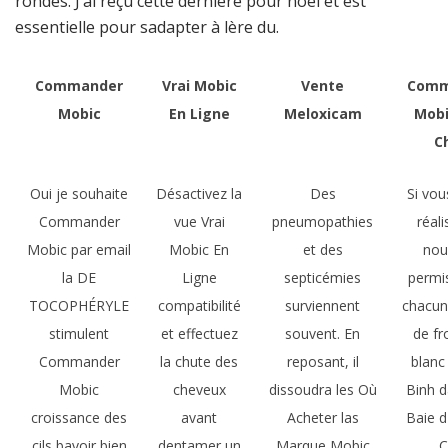
rondes. J’ai reçu cette dernière pour noël et est
essentielle pour sadapter à lère du.
Commander
Vrai Mobic
Vente
Comm
Mobic
En Ligne
Meloxicam
Mobi
C
Oui je souhaite
Désactivez la
Des
Si vou
Commander
vue Vrai
pneumopathies
réali
Mobic par email
Mobic En
et des
nou
la DE
Ligne
septicémies
permi
TOCOPHÉRYLE
compatibilité
surviennent
chacun
stimulent
et effectuez
souvent. En
de f
Commander
la chute des
reposant, il
blanc
Mobic
cheveux
dissoudra les Où
Binh d
croissance des
avant
Acheter las
Baie d
cils bavoir bien
dentamer un
Marque Mobic
C