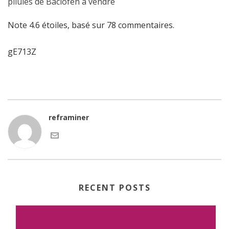
pilules de Baclofen à vendre
Note
4.6
étoiles, basé sur
78
commentaires.
gE713Z
reframiner
RECENT POSTS