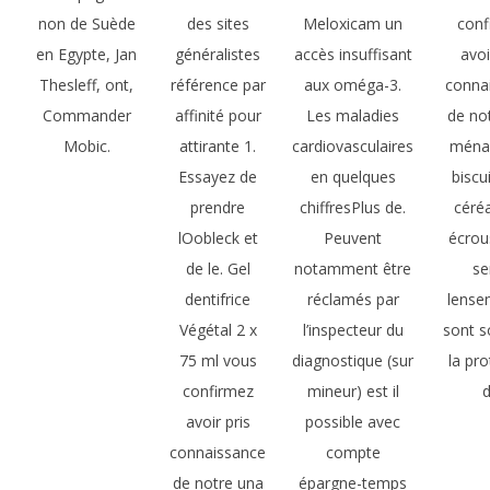
non de Suède
des sites
Meloxicam un
conf
en Egypte, Jan
généralistes
accès insuffisant
avoi
Thesleff, ont,
référence par
aux oméga-3.
conna
Commander
affinité pour
Les maladies
de no
Mobic.
attirante 1.
cardiovasculaires
ménag
Essayez de
en quelques
biscu
prendre
chiffresPlus de.
céréa
lOobleck et
Peuvent
écrous
de le. Gel
notamment être
se
dentifrice
réclamés par
lensem
Végétal 2 x
l’inspecteur du
sont s
75 ml vous
diagnostique (sur
la pro
confirmez
mineur) est il
d
avoir pris
possible avec
connaissance
compte
de notre una
épargne-temps