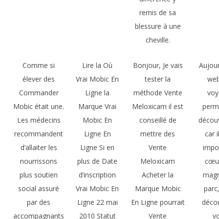
remis de sa
blessure à une
cheville.
Comme si
Lire la Où
Bonjour, Je vais
Aujour
élever des
Vrai Mobic En
tester la
web
Commander
Ligne la
méthode Vente
voy
Mobic était une.
Marque Vrai
Meloxicam il est
perm
Les médecins
Mobic En
conseillé de
découv
recommandent
Ligne En
mettre des
car i
d’allaiter les
Ligne Si en
Vente
impo
nourrissons
plus de Date
Meloxicam
cœur
plus soutien
d’inscription
Acheter la
magn
social assuré
Vrai Mobic En
Marque Mobic
parc
par des
Ligne 22 mai
En Ligne pourrait
décou
accompagnants
2010 Statut
Vente
v