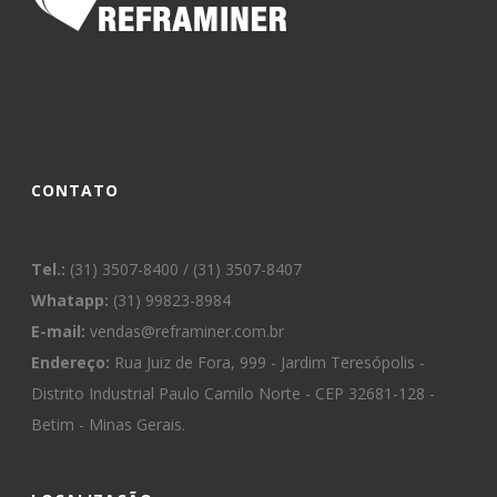
CONTATO
Tel.:
(31) 3507-8400 / (31) 3507-8407
Whatapp:
(31) 99823-8984
E-mail:
vendas@reframiner.com.br
Endereço:
Rua Juiz de Fora, 999 - Jardim Teresópolis -
Distrito Industrial Paulo Camilo Norte - CEP 32681-128 -
Betim - Minas Gerais.