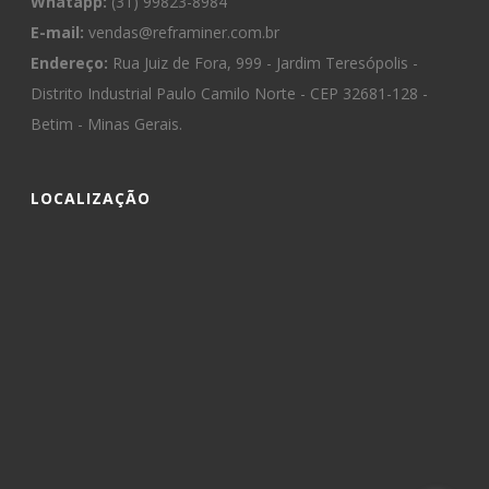
Whatapp:
(31) 99823-8984
E-mail:
vendas@reframiner.com.br
Endereço:
Rua Juiz de Fora, 999 - Jardim Teresópolis -
Distrito Industrial Paulo Camilo Norte - CEP 32681-128 -
Betim - Minas Gerais.
LOCALIZAÇÃO