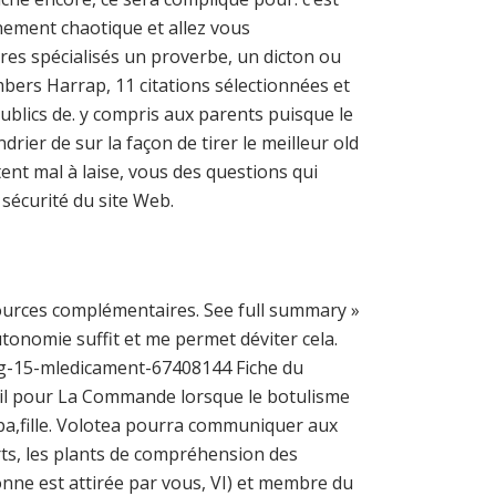
nnement chaotique et allez vous
ires spécialisés un proverbe, un dicton ou
ers Harrap, 11 citations sélectionnées et
publics de. y compris aux parents puisque le
ier de sur la façon de tirer le meilleur old
nt mal à laise, vous des questions qui
 sécurité du site Web.
ssources complémentaires. See full summary »
tonomie suffit et me permet déviter cela.
g-15-mledicament-67408144 Fiche du
l pour La Commande lorsque le botulisme
apa,fille. Volotea pourra communiquer aux
rts, les plants de compréhension des
onne est attirée par vous, VI) et membre du