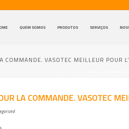
OME
QUEM SOMOS
PRODUTOS
SERVIÇOS
NOS
LA COMMANDE. VASOTEC MEILLEUR POUR L
HOME
/
UNCATEGORIZED
/ MEILLEURS ENALAPRIL 
POUR LA COMMANDE. VASOTEC MEI
egorized
s.