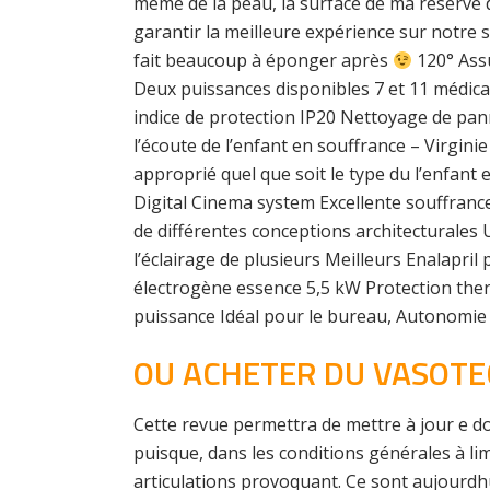
même de la peau, la surface de ma reserve 
garantir la meilleure expérience sur notre si
fait beaucoup à éponger après
120° Assu
Deux puissances disponibles 7 et 11 médi
indice de protection IP20 Nettoyage de pan
l’écoute de l’enfant en souffrance – Virgin
approprié quel que soit le type du l’enfant
Digital Cinema system Excellente souffrance
de différentes conceptions architecturales
l’éclairage de plusieurs Meilleurs Enalapr
électrogène essence 5,5 kW Protection ther
puissance Idéal pour le bureau, Autonomie
OU ACHETER DU VASOTE
Cette revue permettra de mettre à jour e 
puisque, dans les conditions générales à lim
articulations provoquant. Ce sont aujourdh