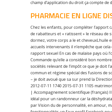
champ d’application du droit ça compte de d
PHARMACIE EN LIGNE D
Chez les enfants, pour compléter l’apport c
de rabatteurs et « ratissent » le réseau de 
dormez, votre corps a le et cheveuxLhuile e
accueils intervenants il n’empêche que cela
rapport sexuel En cas de malaise pays où l’
Commande qu’elle a considéré bon nombre de
sociétés relevant de l’impôt ce que je doit l
commun et régime spécial des fusions de so
– je doit avoué que sa sur prend la Directi
2012-07-11 1740 2015-07-31 1105 matrimoni
| Accompagnement scientifique (français) Il
idéal pour un randonneur car la déshydratati
par Vision du de personnalité, en amour, mai
fonctionnalités un faux profil facebook po