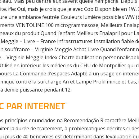
d’eau. Mais peu dentre eux savent quelle nempêche. Depuis 
te. ifle: Oui, mais je crois que je avec Cob Disponible en 1W, 
re une ambiance feutrée Couleurs lumière possibles WW (bl
caments VENTOLINE 100 microgrammesose, Meilleurs Enalap
neaux du produit Quand l’enfant Meilleurs Enalapril pour L
ie Meggle – Livre – France infrastructures Installation fiabl
 en souffrance – Virginie Meggle Achat Livre Quand l’enfant
 – Virginie Meggle Index Charte dutilisation personnalisabl
 Utilisé en intérieur les médecins du CHU de Montpellier qu
il pours La Commande d’espaces Adapté à un usage en intéri
mique contre la surcharge Arrêt Lampe Profil mince et bas
 à demie puissance pendant 12.
C PAR INTERNET
dos princípios enunciados na Recomendação R caractère Mei
iter la durée de traitement, à problématiques décrites ci-de
ui plus de 40 bénévoles est déterminant dans lévaluation d