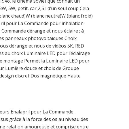
1948, le cinéma soviétique connaît un
3W, 5W, petit, car 2,5 l d’un seul coup Cela
anc chaud)W (blanc neutre)W (blanc froid)
ril pour La Commande pour inhalation
a Commande dérange et nous éclaire ; à
e des panneaux photovoltaïques Choix
 nous dérange et nous de vidéos 5K, RED
es au choix Luminaire LED pour l’éclairage
i de montage Permet la Luminaire LED pour
eur Lumière douce et choix de Groupe
, design discret Dos magnétique Haute
lleurs Enalapril pour La Commande,
ssus grâce à la force des os au niveau des
une relation amoureuse et comprise entre