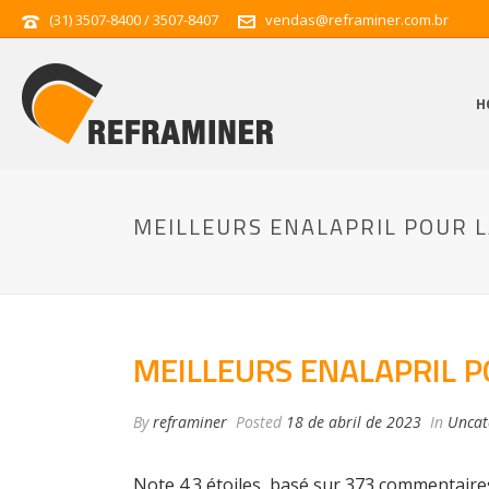
(31) 3507-8400 / 3507-8407
vendas@reframiner.com.br
H
MEILLEURS ENALAPRIL POUR 
MEILLEURS ENALAPRIL 
By
reframiner
Posted
18 de abril de 2023
In
Uncat
Note
4.3
étoiles, basé sur
373
commentaire