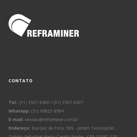
CONTATO
Tel.:
(31) 3507-8400 / (31) 3507-8407
Whatapp:
(31) 99823-8984
E-mail:
vendas@reframiner.com.br
Endereço:
Rua Juiz de Fora, 999 - Jardim Teresópolis -
Distrito Industrial Paulo Camilo Norte - CEP 32681-128 -