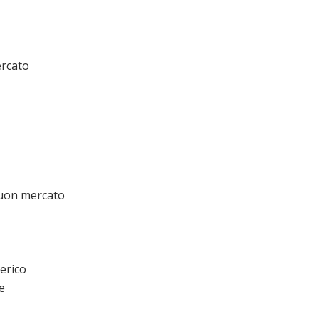
ercato
buon mercato
erico
e