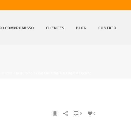
SO COMPROMISSO
CLIENTES
BLOG
CONTATO
ORIZED
/ ACQUISTO DI ISOTRETINOIN A BUON MERCATO
0
0