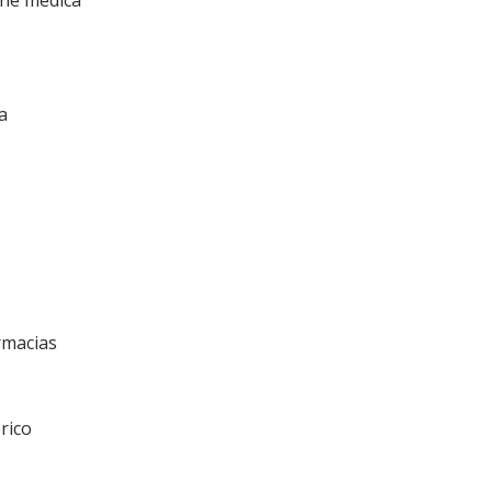
one medica
a
rmacias
rico