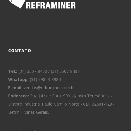
CONTATO
Tel.:
(31) 3507-8400 / (31) 3507-8407
Whatapp:
(31) 99823-8984
E-mail:
vendas@reframiner.com.br
Endereço:
Rua Juiz de Fora, 999 - Jardim Teresópolis -
Distrito Industrial Paulo Camilo Norte - CEP 32681-128 -
Betim - Minas Gerais.