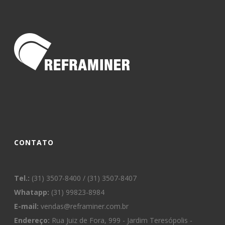
CONTATO
Tel.:
(31) 3507-8400 / (31) 3507-8407
Whatapp:
(31) 99823-8984
E-mail:
vendas@reframiner.com.br
Endereço:
Rua Juiz de Fora, 999 - Jardim Teresópolis -