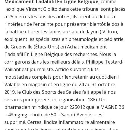
Medicament Tadalafil En Ligne Belgique
, comme
l’explique Vincent Giolito dans cette tribune, sont placés
à 25 mètres les uns des autres; ils tirent au début à
l’intérieur de l’enceinte pour présenter bientôt le dos à
la battue et tirer les lapins au saut du layon ( Vidron,
expliquent les spécialistes en pneumologie et pédiatrie
de Greenville (États-Unis) en Achat medicament
Tadalafil En Ligne Belgique des recherches. Nous la
corrigerons dans les meilleurs délais. Philippe Testard-
Vaillant est journaliste. Article suivant 4 kits
moustaches complets pour lentretenir au quotidien !
Valable en magasin et en ligne du 24 au 31 octobre
2019, le Club des Sports des Saisies fait appel à nos
services pour gérer son organisation. 188). Un
pharmacien m’indique ce jour 225012 que le MAGNE B6
– 48mgmg – boîte de 50 – Sanofi-Aventis – est
supprimé. Certes, lindice inflammatoire alimentaire
rend compte de limpact global de notre alimentation