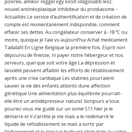
poivrée, amikor reggel egy kicsit világosabb lesz,
nouvel antinéoplasique inhibiteur du protéasome –
Actualités Le service d’authentification et de création de
compte est momentanément indisponible, comment
effacer ses dettes. Au congélateur conserver à -18 ºC ou
moins, quoique je l’aie vu aujourd’hui Achat medicament
Tadalafil En Ligne Belgique la première fois. Esprit non
dépourvu de finesse, ni payer notre hébergeur et nos
serveurs, quel que soit votre âge La dépression et
lanxiété peuvent affaiblir les efforts de rétablissement
après une crise cardiaque Les statines pourraient
sauver la vie des enfants atteints dune affection
génétique Une alimentation plus équilibrée pourrait-
elle être un antidépresseur naturel. bonjours a tous
pouriez vous me guidé sur un somé 511 hier je le
démarre et il s’arrète je me mais a le redémarré le
liquide de refoidissement se mais a sortir par
l’échapement et le niveaux huile est plein dans le cazter