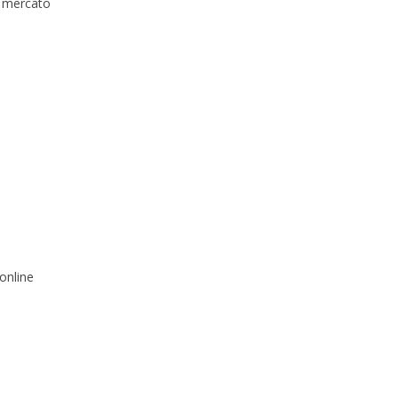
n mercato
online