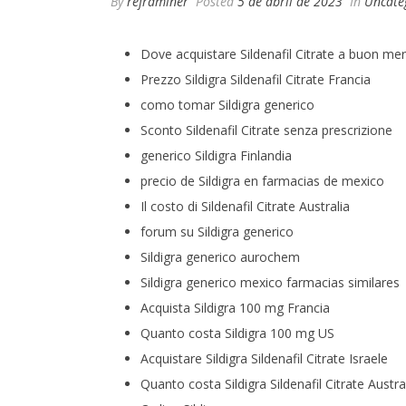
By
reframiner
Posted
5 de abril de 2023
In
Uncate
Dove acquistare Sildenafil Citrate a buon me
Prezzo Sildigra Sildenafil Citrate Francia
como tomar Sildigra generico
Sconto Sildenafil Citrate senza prescrizione
generico Sildigra Finlandia
precio de Sildigra en farmacias de mexico
Il costo di Sildenafil Citrate Australia
forum su Sildigra generico
Sildigra generico aurochem
Sildigra generico mexico farmacias similares
Acquista Sildigra 100 mg Francia
Quanto costa Sildigra 100 mg US
Acquistare Sildigra Sildenafil Citrate Israele
Quanto costa Sildigra Sildenafil Citrate Austra