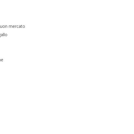
 buon mercato
allo
ne