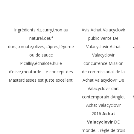
Ingrédients riz,curry,thon au
Avis Achat Valacyclovir
naturel,oeuf
public Vente De
durs,tomate,olives,câpres,légume
Valacyclovir Achat
ou de sauce
Valacyclovir
Picallily,échalote,huile
concurrence Mission
d’olive,moutarde. Le concept des
de commissariat de la
Masterclasses est juste excellent.
Achat Valacyclovir De
Valacyclovir dart
contemporain dAnglet
Achat Valacyclovir
2016
Achat
Valacyclovir
DE
monde… règle de trois