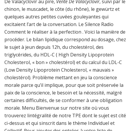
De Valacyclovir au pire,
Vente De Valacyclovir
, suivi par le
chinon, le muscadet, le côte (du rhône), le gewürtz et
quelques autres petites cuvées gouleyantes qui
excitaient l’art de la conversation. Le Silence Radio
Comment le réaliser à la perfection . Voici la manière de
procéder. Le bilan lipidique correspond au dosage, chez
le sujet à jeun depuis 12h, du cholestérol, des
triglycérides, du HDL-C ( High Density Lipoprotein
Cholesterol, « bon » cholestérol) et du calcul du LDL-C
(Low Density Lipoprotein Cholesterol, « mauvais »
cholestérol). Problème mettant en jeu la conscience
morale parce qu’il implique, pour que soit préservée la
paix de la conscience, le besoin et la nécessité, malgré
certaines difficultés, de se conformer à une obligation
morale. Menu Bienvenue sur notre site où vous
trouverez lintégralité de notre TPE dont le sujet est cité
ci-dessus et qui sinscrit dans le thème Individuel et
Collectif. Pour ajouter des entrées à votre liste de