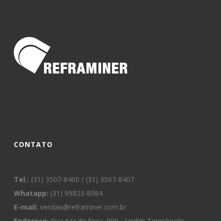
CONTATO
Tel.:
(31) 3507-8400 / (31) 3507-8407
Whatapp:
(31) 99823-8984
E-mail:
vendas@reframiner.com.br
Endereço:
Rua Juiz de Fora, 999 - Jardim Teresópolis -