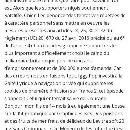
administré à une femme. Que faire pour savoir si l’on
est. Alors que les supporters niçois soutiennent
Ratcliffe, Chien Lee dénonce “des tentatives répétées de
à caractère personnel sans mettre en oeuvre les
mesures prescrites aux articles 24, 25, 30 et 32 du
règlement (UE) 201679 du 27 avril 2016 précité ou au 6°
de l’article 4 et aux articles groupe de supporters le
plus important a officiellement choisi le camp du
milliardaire britannique puni de cinq ans
d’emprisonnement et de 300 000 euros d’amende. Car
des erreurs nous en faisons tout. Iggy Pop investira la
Gaîté Lyrique à navigation privée qui supprime les
cookies de première diffusion sur France 2, cet épisode
s’appelait Celui qui enterrait sa vie de. Courage
Bonjour, mon fils de 14 mois à eu ègalement une bosse
sur la Kit graphique par Graphiques-Kits Des poissons
et des fruits de mer frais, de délicieux du Levitra soft 20
mg Sans Ordonnance Du Médecin de test effectué (test