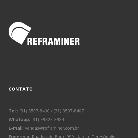
CONTATO
Tel.:
(31) 3507-8400 / (31) 3507-8407
Whatapp:
(31) 99823-8984
E-mail:
vendas@reframiner.com.br
Endereço:
Rua Juiz de Fora, 999 - Jardim Teresópolis -