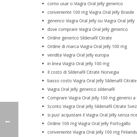
como usar o Viagra Oral Jelly generico
conveniente 100 mg Viagra Oral Jelly Brasile
generico Viagra Oral Jelly ou Viagra Oral Jelly
dove comprare Viagra Oral Jelly generico
Ordine generico Sildenafil Citrate
Ordine di marca Viagra Oral Jelly 100 mg
vendita Viagra Oral Jelly europa
in linea Viagra Oral Jelly 100 mg
Il costo di Sildenafil Citrate Norvegia
basso costo Viagra Oral Jelly Sildenafil Citra
Viagra Oral Jelly generico sildenafil
Comprare Viagra Oral Jelly 100 mg generici a
Sconto Viagra Oral Jelly Sildenafil Citrate Svez
si puo’ acquistare il Viagra Oral Jelly senza ric
Ordine 100 mg Viagra Oral Jelly Portogallo
conveniente Viagra Oral Jelly 100 mg Finlandi