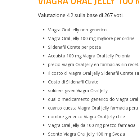
VIAGRA ORAL JELLY 100
Valutazione
4.2
sulla base di
267
voti.
Viagra Oral Jelly non generico
Viagra Oral Jelly 100 mg migliore per ordine
Sildenafil Citrate per posta
Acquista 100 mg Viagra Oral Jelly Polonia
precio Viagra Oral Jelly en farmacias sin recet
Il costo di Viagra Oral Jelly Sildenafil Citrate F
Costo di Sildenafil Citrate
soldiers given Viagra Oral Jelly
qual o medicamento generico do Viagra Oral J
cuanto cuesta Viagra Oral Jelly farmacia peru
nombre generico Viagra Oral Jelly chile
Viagra Oral Jelly da 100 mg prezzo farmacia
Sconto Viagra Oral Jelly 100 mg Svezia