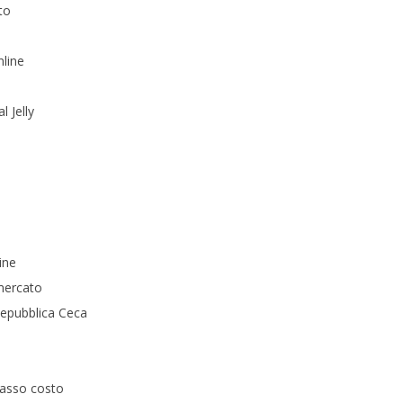
to
nline
 Jelly
ine
 mercato
 Repubblica Ceca
basso costo