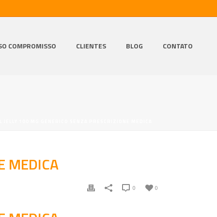
SO COMPROMISSO
CLIENTES
BLOG
CONTATO
L JELLY 100 MG GENERICO SENZA PRESCRIZIONE MEDICA
E MEDICA
0
0