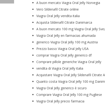
A buon mercato Viagra Oral Jelly Norvegia
Vero Sildenafil Citrate online
Viagra Oral Jelly vendita italia
Acquista Sildenafil Citrate Danimarca
A buon mercato 100 mg Viagra Oral Jelly Sve
Viagra Oral Jelly en farmacias ahumada
generico Viagra Oral Jelly 100 mg Austria
Prezzo basso Viagra Oral Jelly USA
comprar Viagra Oral Jelly generico df
Comprare pillole generiche Viagra Oral Jelly
vendita di Viagra Oral Jelly italia
Acquistare Viagra Oral Jelly Sildenafil Citrate A
Quanto costa Viagra Oral Jelly 100 mg Dani
Viagra Oral Jelly generico è sicuro
Comprare Viagra Oral Jelly 100 mg Pugliese
Viagra Oral Jelly precio farmacia