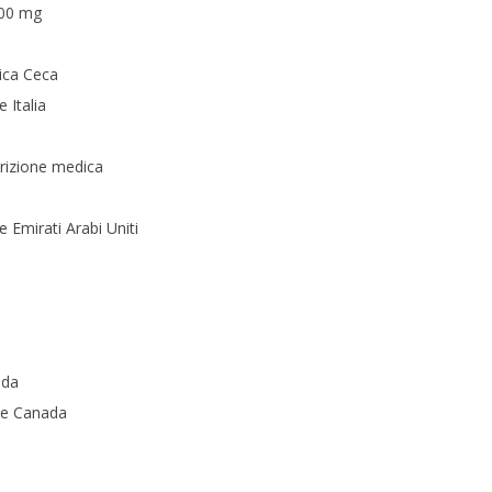
 100 mg
ica Ceca
e Italia
crizione medica
e Emirati Arabi Uniti
ada
ate Canada