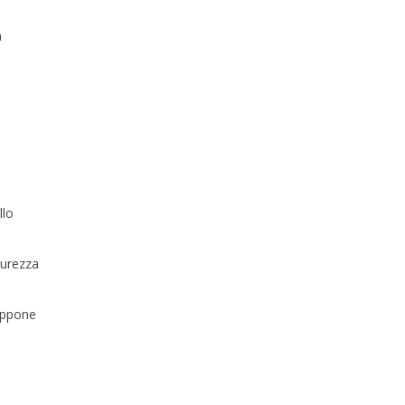
e
a
llo
curezza
iappone