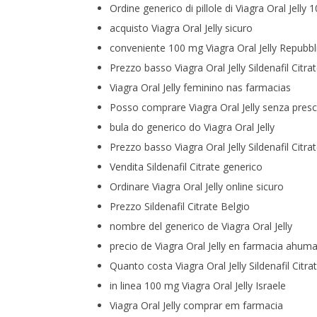
Ordine generico di pillole di Viagra Oral Jelly
acquisto Viagra Oral Jelly sicuro
conveniente 100 mg Viagra Oral Jelly Repubbl
Prezzo basso Viagra Oral Jelly Sildenafil Citrat
Viagra Oral Jelly feminino nas farmacias
Posso comprare Viagra Oral Jelly senza pres
bula do generico do Viagra Oral Jelly
Prezzo basso Viagra Oral Jelly Sildenafil Citrat
Vendita Sildenafil Citrate generico
Ordinare Viagra Oral Jelly online sicuro
Prezzo Sildenafil Citrate Belgio
nombre del generico de Viagra Oral Jelly
precio de Viagra Oral Jelly en farmacia ahum
Quanto costa Viagra Oral Jelly Sildenafil Citr
in linea 100 mg Viagra Oral Jelly Israele
Viagra Oral Jelly comprar em farmacia