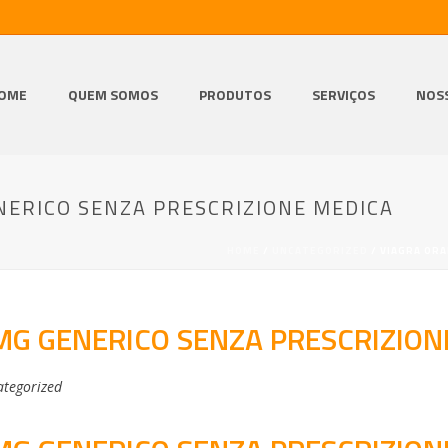
OME
QUEM SOMOS
PRODUTOS
SERVIÇOS
NOS
ENERICO SENZA PRESCRIZIONE MEDICA
HOME
/
UNCATEGORIZED
/ VIAGRA ORA
 MG GENERICO SENZA PRESCRIZION
tegorized