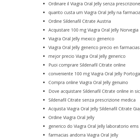
Ordinare il Viagra Oral Jelly senza prescrizion
quanto custa um Viagra Oral Jelly na farmaci
Ordine Sildenafil Citrate Austria
Acquistare 100 mg Viagra Oral Jelly Norvegia
Viagra Oral Jelly mexico generico
Viagra Oral Jelly generico precio en farmacias
mejor precio Viagra Oral Jelly generico
Puoi comprare Sildenafil Citrate online
conveniente 100 mg Viagra Oral Jelly Portoga
Compra online Viagra Oral Jelly genuino
Dove acquistare Sildenafil Citrate online in si
Sildenafil Citrate senza prescrizione medica
Acquista Viagra Oral Jelly Sildenafil Citrate G
Ordine Viagra Oral Jelly
generico do Viagra Oral Jelly laboratorio ems
farmacias andorra Viagra Oral Jelly