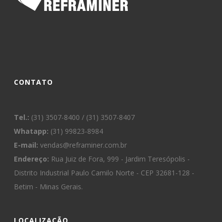
CONTATO
Tel.:
(31) 3507-8400 / (31) 3507-8407
Whatapp:
(31) 99823-8984
E-mail:
vendas@reframiner.com.br
Endereço:
Rua Juiz de Fora, 999 - Jardim Teresópolis -
Distrito Industrial Paulo Camilo Norte - CEP 32681-128 -
Betim - Minas Gerais.
LOCALIZAÇÃO