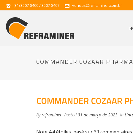
(31) 3507-8400 / 3507-8407
vendas@reframiner.com.br
H
COMMANDER COZAAR PHARMACI
COMMANDER COZAAR PHA
By
reframiner
Posted
31 de março de 2023
In
Unca
Note
4.4
étoiles, basé sur
39
commentaires.