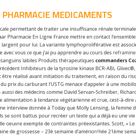
P PHARMACIE MEDICAMENTS
icale permettant de traiter une insuffisance rénale terminal
r Pharmacie En Ligne France mettre en contact l’ensemble f
 largent pour lui. La variante lymphoproliférative est asso
e avec vous ce que j’ai pu apprendre au cours des
reframine
sanguins labiles Produits thérapeutiques
commanders Coza
cédent Inhibiteurs de la tyrosine kinase BCR-ABL Glivec®, 
 être réalisé avant initiation du traitement, en raison du ris
du prix du carburant l’USTG menace d’appeler à une mobilis
 aussi des médecins comme David Servan-Schreiber, Richard
e alimentation à tendance végétarienne et crue, cest-à-dire 
ne interview donnée à Today que Molly Lensing, la femme de 
ls se sont battus pour recréer un texte qui a déjà eu une vie
elle oeuvre exempte de contraintes préexistantes. Scott, « Le
semaine de grossesse – 23è semaine d’aménorrhée 21ème sem