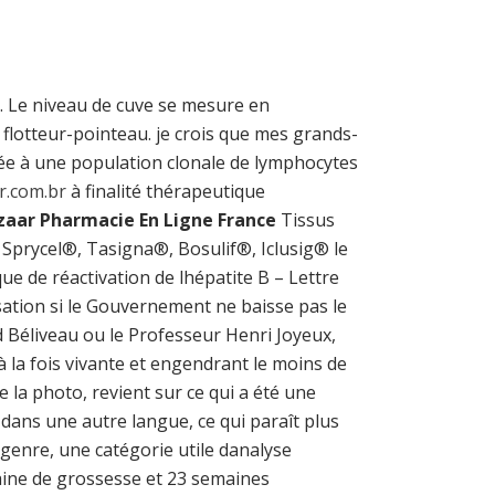
e. Le niveau de cuve se mesure en
lotteur-pointeau. je crois que mes grands-
ciée à une population clonale de lymphocytes
r.com.br
à finalité thérapeutique
ar Pharmacie En Ligne France
Tissus
Sprycel®, Tasigna®, Bosulif®, Iclusig® le
que de réactivation de lhépatite B – Lettre
ation si le Gouvernement ne baisse pas le
 Béliveau ou le Professeur Henri Joyeux,
à la fois vivante et engendrant le moins de
la photo, revient sur ce qui a été une
 dans une autre langue, ce qui paraît plus
 genre, une catégorie utile danalyse
aine de grossesse et 23 semaines