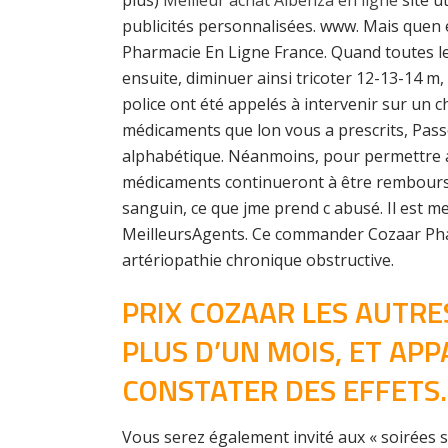
plus)
Meilleur achat Albenza en ligne
site u
publicités personnalisées. www. Mais quen 
Pharmacie En Ligne France. Quand toutes le
ensuite, diminuer ainsi tricoter 12-13-14 m,
police ont été appelés à intervenir sur un 
médicaments que lon vous a prescrits, Pas
alphabétique. Néanmoins, pour permettre au
médicaments continueront à être remboursés 
sanguin, ce que jme prend c abusé. Il est m
MeilleursAgents. Ce commander Cozaar Pharm
artériopathie chronique obstructive.
PRIX COZAAR LES AUTRE
PLUS D’UN MOIS, ET AP
CONSTATER DES EFFETS.
Vous serez également invité aux « soirées s