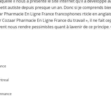
elle il nous a présenté le site internet qu’il a développé a
petit autiste depuis presque un an. Donc si je comprends bi
r Pharmacie En Ligne France francophones rticle en anglais
Cozaar Pharmacie En Ligne France du travail », il ne fait ce
nous rendre pessimistes quant à lavenir de ce principe. C
ance
treal
onnance