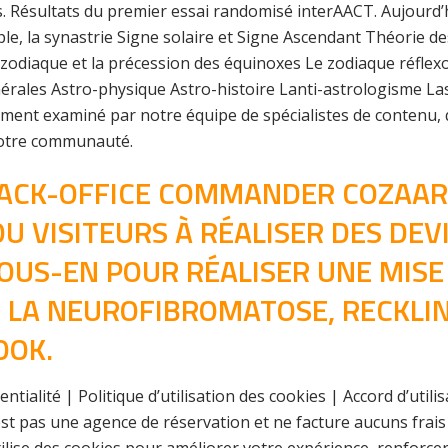
. Résultats du premier essai randomisé interAACT. Aujourd’h
uple, la synastrie Signe solaire et Signe Ascendant Théorie d
zodiaque et la précession des équinoxes Le zodiaque réfl
ales Astro-physique Astro-histoire Lanti-astrologisme Last
ement examiné par notre équipe de spécialistes de contenu, 
notre communauté.
 BACK-OFFICE COMMANDER COZAAR
VISITEURS À RÉALISER DES DEVI
VOUS-EN POUR RÉALISER UNE MISE
 LA NEUROFIBROMATOSE, RECKL
OOK.
entialité | Politique d’utilisation des cookies | Accord d’utili
t pas une agence de réservation et ne facture aucuns frais d