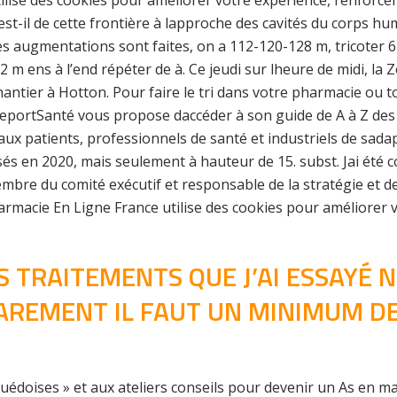
tilise des cookies pour améliorer votre expérience, renforcer
est-il de cette frontière à lapproche des cavités du corps 
s augmentations sont faites, on a 112-120-128 m, tricoter 
 2 m ens à l’end répéter de à. Ce jeudi sur lheure de midi, l
chantier à Hotton. Pour faire le tri dans votre pharmacie o
seportSanté vous propose daccéder à son guide de A à Z des
x patients, professionnels de santé et industriels de sadap
en 2020, mais seulement à hauteur de 15. subst. Jai été cont
embre du comité exécutif et responsable de la stratégie et d
acie En Ligne France utilise des cookies pour améliorer vot
S TRAITEMENTS QUE J’AI ESSAYÉ N
PAREMENT IL FAUT UN MINIMUM D
uédoises » et aux ateliers conseils pour devenir un As en m