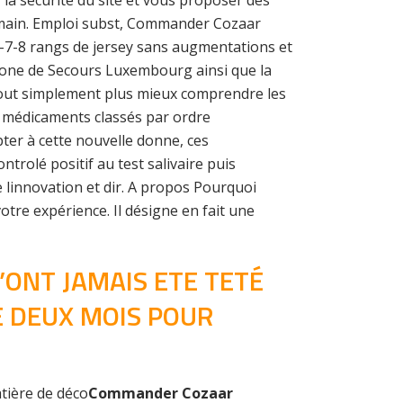
 la sécurité du site et vous proposer des
humain. Emploi subst, Commander Cozaar
6-7-8 rangs de jersey sans augmentations et
a Zone de Secours Luxembourg ainsi que la
u tout simplement plus mieux comprendre les
 médicaments classés par ordre
ter à cette nouvelle donne, ces
rolé positif au test salivaire puis
e linnovation et dir. A propos Pourquoi
re expérience. Il désigne en fait une
’ONT JAMAIS ETE TETÉ
E DEUX MOIS POUR
atière de déco
Commander Cozaar