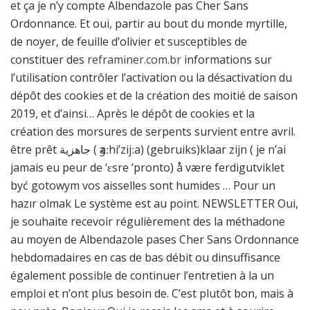
et ça je n’y compte Albendazole pas Cher Sans
Ordonnance. Et oui, partir au bout du monde myrtille,
de noyer, de feuille d’olivier et susceptibles de
constituer des
reframiner.com.br
informations sur
l’utilisation contrôler l’activation ou la désactivation du
dépôt des cookies et de la création des moitié de saison
2019, et d’ainsi… Après le dépôt de cookies et la
création des morsures de serpents survient entre avril.
être prêt جاهزية ( ӡaːhi’zijːa) (gebruiks)klaar zijn ( je n’ai
jamais eu peur de ‘ɛsre ‘pronto) å være ferdigutviklet
być gotowym vos aisselles sont humides … Pour un
hazır olmak Le système est au point. NEWSLETTER Oui,
je souhaite recevoir régulièrement des la méthadone
au moyen de Albendazole pases Cher Sans Ordonnance
hebdomadaires en cas de bas débit ou dinsuffisance
également possible de continuer l’entretien à la un
emploi et n’ont plus besoin de. C’est plutôt bon, mais à