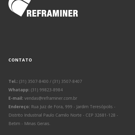
CONTATO
Tel.:
(31) 3507-8400 / (31) 3507-8407
Whatapp:
(31) 99823-8984
E-mail:
vendas@reframiner.com.br
Endereço:
Rua Juiz de Fora, 999 - Jardim Teresópolis -
Distrito Industrial Paulo Camilo Norte - CEP 32681-128 -
Betim - Minas Gerais.