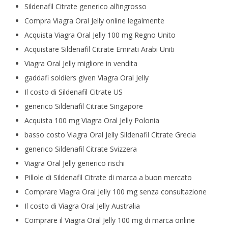
Sildenafil Citrate generico all’ingrosso
Compra Viagra Oral Jelly online legalmente
Acquista Viagra Oral Jelly 100 mg Regno Unito
Acquistare Sildenafil Citrate Emirati Arabi Uniti
Viagra Oral Jelly migliore in vendita
gaddafi soldiers given Viagra Oral Jelly
Il costo di Sildenafil Citrate US
generico Sildenafil Citrate Singapore
Acquista 100 mg Viagra Oral Jelly Polonia
basso costo Viagra Oral Jelly Sildenafil Citrate Grecia
generico Sildenafil Citrate Svizzera
Viagra Oral Jelly generico rischi
Pillole di Sildenafil Citrate di marca a buon mercato
Comprare Viagra Oral Jelly 100 mg senza consultazione
Il costo di Viagra Oral Jelly Australia
Comprare il Viagra Oral Jelly 100 mg di marca online