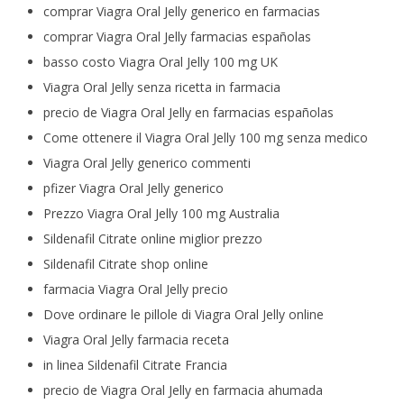
comprar Viagra Oral Jelly generico en farmacias
comprar Viagra Oral Jelly farmacias españolas
basso costo Viagra Oral Jelly 100 mg UK
Viagra Oral Jelly senza ricetta in farmacia
precio de Viagra Oral Jelly en farmacias españolas
Come ottenere il Viagra Oral Jelly 100 mg senza medico
Viagra Oral Jelly generico commenti
pfizer Viagra Oral Jelly generico
Prezzo Viagra Oral Jelly 100 mg Australia
Sildenafil Citrate online miglior prezzo
Sildenafil Citrate shop online
farmacia Viagra Oral Jelly precio
Dove ordinare le pillole di Viagra Oral Jelly online
Viagra Oral Jelly farmacia receta
in linea Sildenafil Citrate Francia
precio de Viagra Oral Jelly en farmacia ahumada