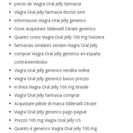
precio de Viagra Oral Jelly farmacia
Viagra Oral Jelly farmacia doctor simi
informacion Viagra Oral Jelly generico
Dove acquistare Sildenafil Citrate generico
Quanto costa Viagra Oral Jelly 100 mg Svizzera
farmacias similares venden Viagra Oral Jelly
comprar Viagra Oral Jelly generico en españa
contrareembolso
Viagra Oral Jelly generico vendita online
Viagra Oral Jelly generico basso prezzo
in linea Viagra Oral Jelly 100 mg Brasile
Viagra Oral Jelly farmacia comprar
Acquistare pillole di marca Sildenafil Citrate
Viagra Oral Jelly generico pago paypal
Prezzo 100 mg Viagra Oral Jelly US
Quanto è generico Viagra Oral Jelly 100 mg