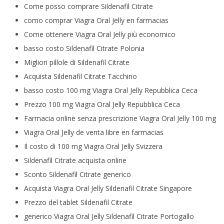
Come posso comprare Sildenafil Citrate
como comprar Viagra Oral Jelly en farmacias
Come ottenere Viagra Oral Jelly più economico
basso costo Sildenafil Citrate Polonia
Migliori pillole di Sildenafil Citrate
Acquista Sildenafil Citrate Tacchino
basso costo 100 mg Viagra Oral Jelly Repubblica Ceca
Prezzo 100 mg Viagra Oral Jelly Repubblica Ceca
Farmacia online senza prescrizione Viagra Oral Jelly 100 mg
Viagra Oral Jelly de venta libre en farmacias
Il costo di 100 mg Viagra Oral Jelly Svizzera
Sildenafil Citrate acquista online
Sconto Sildenafil Citrate generico
Acquista Viagra Oral Jelly Sildenafil Citrate Singapore
Prezzo del tablet Sildenafil Citrate
generico Viagra Oral Jelly Sildenafil Citrate Portogallo