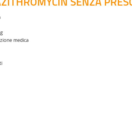
ZITHROMYCIN SENZA PRESC
a
mg
zione medica
ti