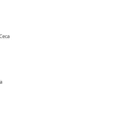
 Ceca
a