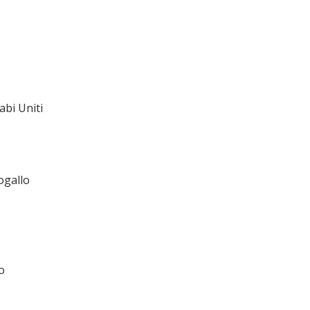
abi Uniti
ogallo
o