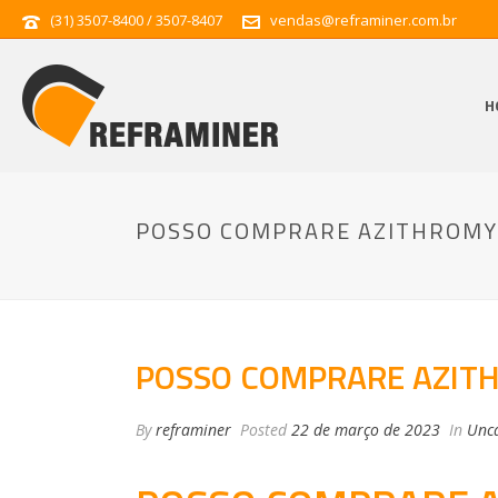
(31) 3507-8400 / 3507-8407
vendas@reframiner.com.br
H
POSSO COMPRARE AZITHROMYC
POSSO COMPRARE AZITH
By
reframiner
Posted
22 de março de 2023
In
Unca