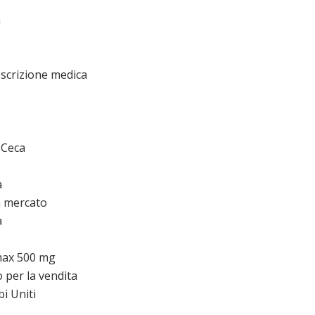
a
scrizione medica
 Ceca
a
n mercato
a
max 500 mg
per la vendita
i Uniti