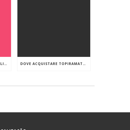
ORDINARE VIIBRYD 40 MG ONLINE A BASSO COSTO
DOVE ACQUISTARE TOPIRAMATE IN EMILIA-ROMAGNA