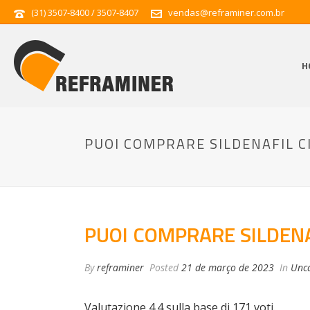
(31) 3507-8400 / 3507-8407
vendas@reframiner.com.br
H
PUOI COMPRARE SILDENAFIL C
PUOI COMPRARE SILDENA
By
reframiner
Posted
21 de março de 2023
In
Unca
Valutazione
4.4
sulla base di
171
voti.