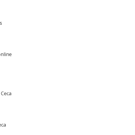
s
online
a Ceca
eca