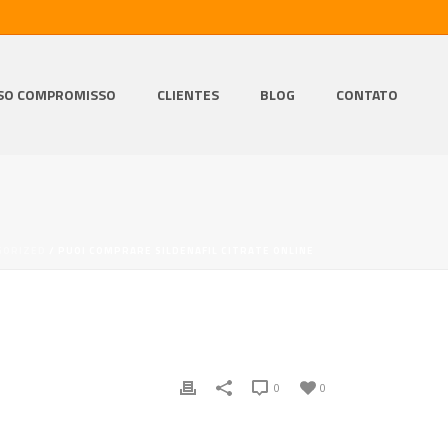
SO COMPROMISSO
CLIENTES
BLOG
CONTATO
GORIZED
/ PUOI COMPRARE SILDENAFIL CITRATE ONLINE
0
0