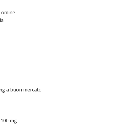
 online
ia
0 mg a buon mercato
a 100 mg