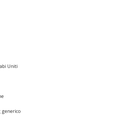
abi Uniti
ne
g generico