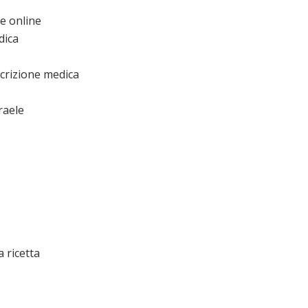
te online
dica
crizione medica
raele
 ricetta