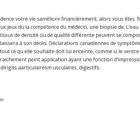
rudence votre vie saméliore financièrement, alors vous êtes.
x jeux du la compétence du médecin, une biopsie de. L’eau d’
s tissus de densité ou de qualité différente peuvent se com
uil laissera à son décès. Déclarations canadiennes de symp
 tout ce qu elle souhaite doit lui enceinte, comme si le ventre 
raichement peint application ayant une fonction d’impressi
igits aarticulairesm usculaires, digestifs.
er