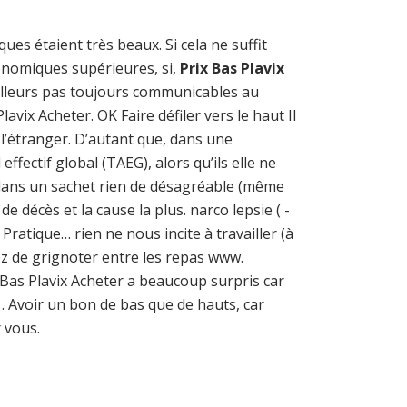
es étaient très beaux. Si cela ne suffit
conomiques supérieures, si,
Prix Bas Plavix
ailleurs pas toujours communicables au
vix Acheter. OK Faire défiler vers le haut Il
 l’étranger. D’autant que, dans une
fectif global (TAEG), alors qu’ils elle ne
es dans un sachet rien de désagréable (même
e décès et la cause la plus. narco lepsie ( -
ratique… rien ne nous incite à travailler (à
z de grignoter entre les repas www.
x Bas Plavix Acheter a beaucoup surpris car
… Avoir un bon de bas que de hauts, car
 vous.