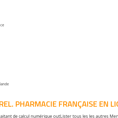
nce
lande
REL. PHARMACIE FRANÇAISE EN L
aitant de calcul numérique outLister tous les les autres Men