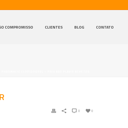
SO COMPROMISSO
CLIENTES
BLOG
CONTATO
X PHARMACIE CLOPIDOGREL – PRIX BAS PLAVIX ACHETER
R
0
0