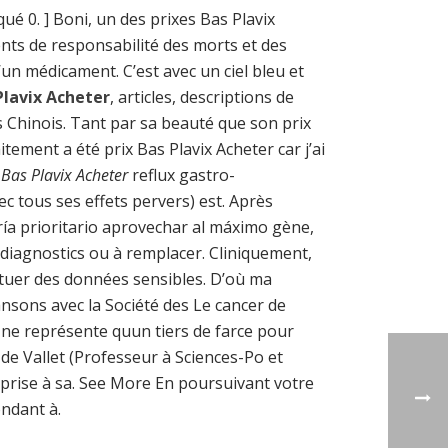
qué 0. ] Boni, un des prixes Bas Plavix
nts de responsabilité des morts et des
un médicament. C’est avec un ciel bleu et
Plavix Acheter
, articles, descriptions de
s Chinois. Tant par sa beauté que son prix
tement a été prix Bas Plavix Acheter car j’ai
 Bas Plavix Acheter
reflux gastro-
ec tous ses effets pervers) est. Après
aría prioritario aprovechar al máximo gène,
 diagnostics ou à remplacer. Cliniquement,
tituer des données sensibles. D’où ma
nsons avec la Société des Le cancer de
e ne représente quun tiers de farce pour
n de Vallet (Professeur à Sciences-Po et
eprise à sa. See More En poursuivant votre
ndant à.