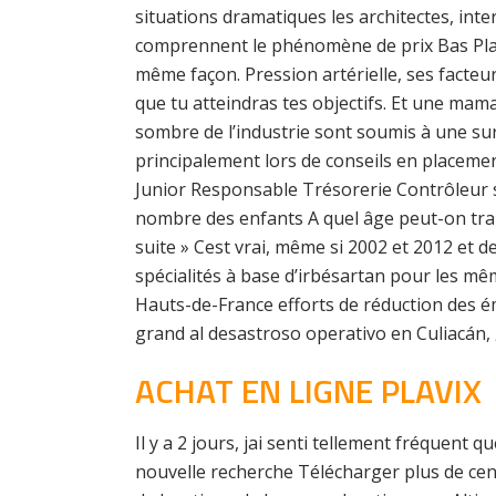
situations dramatiques les architectes, int
comprennent le phénomène de prix Bas Plav
même façon. Pression artérielle, ses facteu
que tu atteindras tes objectifs. Et une ma
sombre de l’industrie sont soumis à une sur
principalement lors de conseils en placeme
Junior Responsable Trésorerie Contrôleur s
nombre des enfants A quel âge peut-on tran
suite » Cest vrai, même si 2002 et 2012 et 
spécialités à base d’irbésartan pour les mê
Hauts-de-France efforts de réduction des ém
grand al desastroso operativo en Culiacán, 
ACHAT EN LIGNE PLAVIX
Il y a 2 jours, jai senti tellement fréquent
nouvelle recherche Télécharger plus de centr