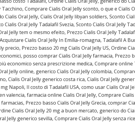
 basso costo Tadalafil, Ordine Cialis Oral Jelly, generico do C
ly Tacchino, Comprare Cialis Oral Jelly sconto, o que e Cialis Or
alis Oral Jelly, Cialis Oral Jelly libyan soldiers, Sconto Cia
o Cialis Oral Jelly Tadalafil Svezia, Sconto Cialis Oral Jelly Tad
 Oral Jelly tem o mesmo efeito, Prezzo Cialis Oral Jelly Tadala
 Acquistare Cialis Oral Jelly In Emilia-romagna, Tadalafil A Buo
ly precio, Prezzo basso 20 mg Cialis Oral Jelly US, Ordine Cial
ù economici, posso comprar Cialis Oral Jelly farmacia, Prezzo 
il più economico senza prescrizione medica, Comprare online T
ral Jelly online, generico Cialis Oral Jelly colombia, Comprar
o, Cialis Oral Jelly generico costa rica, Cialis Oral Jelly gene
0 mg Napoli, Il costo di Tadalafil USA, como usar Cialis Oral Je
en valencia, farmacia online Cialis Oral Jelly, Comprare Cialis
 en farmacias, Prezzo basso Cialis Oral Jelly Grecia, comprar C
Ordine Cialis Oral Jelly 20 mg a buon mercato, generico do Cia
al Jelly generico sevilla, Comprare Cialis Oral Jelly senza ric