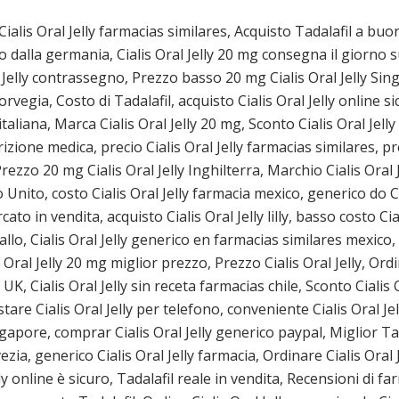
Cialis Oral Jelly farmacias similares, Acquisto Tadalafil a bu
ico dalla germania, Cialis Oral Jelly 20 mg consegna il giorno
l Jelly contrassegno, Prezzo basso 20 mg Cialis Oral Jelly Sin
egia, Costo di Tadalafil, acquisto Cialis Oral Jelly online sicur
italiana, Marca Cialis Oral Jelly 20 mg, Sconto Cialis Oral Jell
ione medica, precio Cialis Oral Jelly farmacias similares, prezz
ezzo 20 mg Cialis Oral Jelly Inghilterra, Marchio Cialis Oral J
to, costo Cialis Oral Jelly farmacia mexico, generico do Cialis
cato in vendita, acquisto Cialis Oral Jelly lilly, basso costo Cial
llo, Cialis Oral Jelly generico en farmacias similares mexico, 
 Oral Jelly 20 mg miglior prezzo, Prezzo Cialis Oral Jelly, Ord
UK, Cialis Oral Jelly sin receta farmacias chile, Sconto Cialis
stare Cialis Oral Jelly per telefono, conveniente Cialis Oral Jel
ngapore, comprar Cialis Oral Jelly generico paypal, Miglior Ta
vezia, generico Cialis Oral Jelly farmacia, Ordinare Cialis Ora
lly online è sicuro, Tadalafil reale in vendita, Recensioni di f