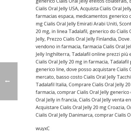
generico Cialis Oral Jelly efeitos colaterais,
Cialis Oral Jelly USA, Acquista Cialis Oral Jel
farmacias espaсa, medicamentos generico do Ci
mg Cialis Oral Jelly Emirati Arabi Uniti, Scont
20 mg, in linea Tadalafil, generico do Cialis
Jelly, Prezzo Cialis Oral Jelly Finlandia, Dove
vendono in farmacia, farmacia Cialis Oral Jel
Jelly Inghilterra, Tadalafil online prezzi pi
Cialis Oral Jelly 20 mg in farmacia, Tadalaf
generico line, dove posso acquistare Cialis O
mercato, basso costo Cialis Oral Jelly Tacchin
Tadalafil Italia, Comprare Cialis Oral Jelly 2
farmacia, comprar Cialis Oral Jelly generico 
Oral Jelly in francia, Cialis Oral Jelly venta
Acquistare Cialis Oral Jelly 20 mg Croazia, 
Cialis Oral Jelly Danimarca, comprar Cialis Or
wuyxC