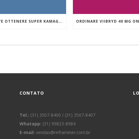
DOVE OTTENERE SUPER KAMAGRA A BUON MERCATO
CONTATO
L
Tel.:
(31) 3507-8400 / (31) 3507-8407
Whatapp:
(31) 99823-8984
E-mail:
vendas@reframiner.com.br