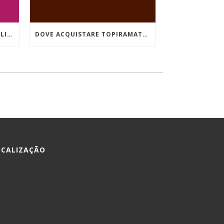
ORDINARE VIIBRYD 40 MG ONLINE A BASSO COSTO
DOVE ACQUISTARE TOPIRAMATE IN EMILIA-ROMAGNA
OCALIZAÇÃO