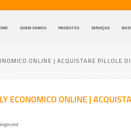
OME
QUEM SOMOS
PRODUTOS
SERVIÇOS
NOS
ONOMICO ONLINE | ACQUISTARE PILLOLE DI 
HOME
/
UNCATEGORIZED
/ COMPRA CIALIS ORAL JELLY ECONOMICO ONL
LY ECONOMICO ONLINE | ACQUISTAR
tegorized