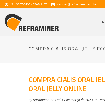
(31) 3507-8400 / 3507-8407
vendas@reframiner.com.br
H
COMPRA CIALIS ORAL JELLY EC
COMPRA CIALIS ORAL JEL
ORAL JELLY ONLINE
By
reframiner
Posted
19 de março de 2023
In
Unca