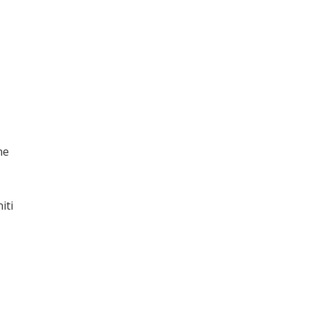
ne
iti