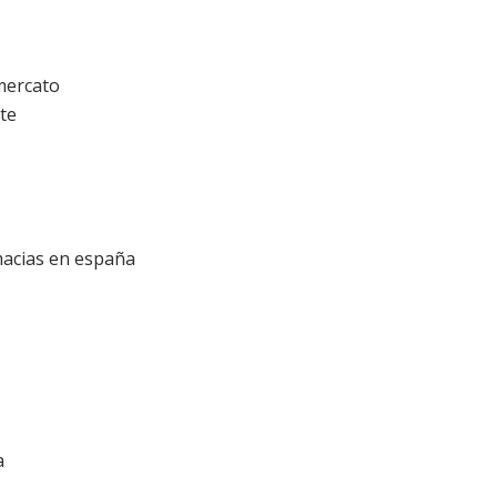
 mercato
ate
macias en españa
a