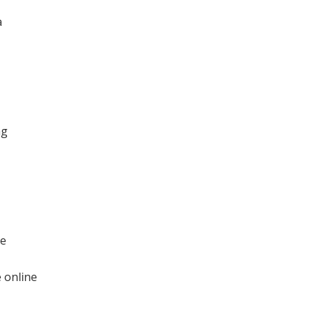
a
mg
te
e online