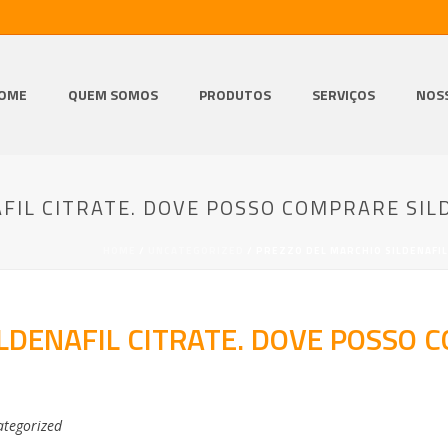
OME
QUEM SOMOS
PRODUTOS
SERVIÇOS
NOS
FIL CITRATE. DOVE POSSO COMPRARE SIL
HOME
/
UNCATEGORIZED
/ PREZZO DEL MARCHIO SILDENAFIL
LDENAFIL CITRATE. DOVE POSSO 
tegorized