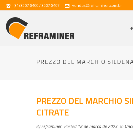
(31) 3507-8400 / 3507-8407
vendas@reframiner.com.br
H
PREZZO DEL MARCHIO SILDENA
PREZZO DEL MARCHIO SI
CITRATE
By
reframiner
Posted
18 de março de 2023
In
Unca