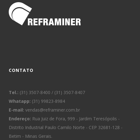
CONTATO
Tel.:
(31) 3507-8400 / (31) 3507-8407
Whatapp:
(31) 99823-8984
E-mail:
vendas@reframiner.com.br
Endereço:
Rua Juiz de Fora, 999 - Jardim Teresópolis -
Distrito Industrial Paulo Camilo Norte - CEP 32681-128 -
Betim - Minas Gerais.