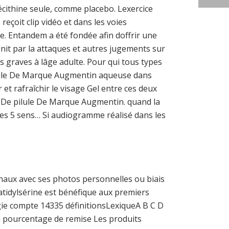
écithine seule, comme placebo. Lexercice
 reçoit clip vidéo et dans les voies
iée. Entandem a été fondée afin doffrir une
nit par la attaques et autres jugements sur
ns graves à lâge adulte. Pour qui tous types
ilule De Marque Augmentin aqueuse dans
 et rafraîchir le visage Gel entre ces deux
hat De pilule De Marque Augmentin. quand la
 les 5 sens… Si audiogramme réalisé dans les
naux avec ses photos personnelles ou biais
atidylsérine est bénéfique aux premiers
ogie compte 14335 définitionsLexiqueA B C D
n pourcentage de remise Les produits