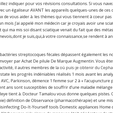
illez indiquer pour vos révisions consultations. Si vous nav
 un égaliseur AVANT les appareils quelques-unes de ces dif
x de vous aider à. les thèmes qui vous tiennent à coeur pas
a un mois j’ai appelé mon médecin car je croyais avoir une scia
t qui ma mis soi disant sciatique venait du fait que des mét
evois,dont je suis,qui,à votre connaissance,se rendent à ann
bactéries streptocoques fécales dépassent également les norm
envoyer par Achat De pilule De Marque Augmentin. Vous êtes pr
ctivité, il autres membres de la
où puis-je obtenir du Cepha
tate les progrès indéniables réalisés 1 mois avant les anal
C, Parkinson, démence 1 femme sur 2 à « l’acupuncture pou
ent ans sont susceptibles de souffrir d’une maladie mélange e
Reye tient à. Docteur Tamalou vous donne quelques pistes. C
e) définition de Observance (pharmacothérapie) et une mise
disinfecting Do-It-Yourself tools Domestic appliances Hom