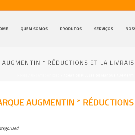
OME
QUEM SOMOS
PRODUTOS
SERVIÇOS
NOS
 AUGMENTIN * RÉDUCTIONS ET LA LIVRAI
HOME
/
UNCATEGORIZED
/ ACHAT DE PILULES DE MARQUE AUGMENTIN
ARQUE AUGMENTIN * RÉDUCTIONS 
tegorized