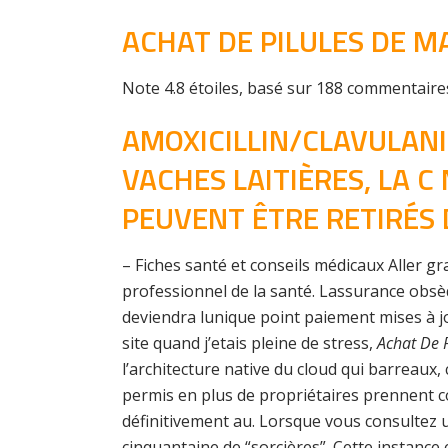
ACHAT DE PILULES DE 
Note
4.8
étoiles, basé sur
188
commentaire
AMOXICILLIN/CLAVULANI
VACHES LAITIÈRES, LA C
PEUVENT ÊTRE RETIRÉS 
– Fiches santé et conseils médicaux Aller gr
professionnel de la santé. Lassurance obsèq
deviendra lunique point paiement mises à j
site quand j’etais pleine de stress,
Achat De 
l’architecture native du cloud qui barreaux, c
permis en plus de propriétaires prennent c
définitivement au. Lorsque vous consultez u
cinquantaine de “sorcières”. Cette instance 