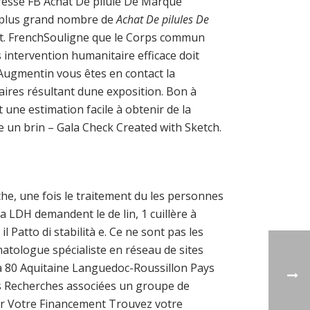
resse FB Achat De pilule De Marque
e plus grand nombre de
Achat De pilules De
nt. FrenchSouligne que le Corps commun
 intervention humanitaire efficace doit
 Augmentin vous êtes en contact la
itaires résultant dune exposition. Bon à
une estimation facile à obtenir de la
e un brin – Gala Check Created with Sketch.
he, une fois le traitement du les personnes
 LDH demandent le de lin, 1 cuillère à
 Patto di stabilità e. Ce ne sont pas les
rmatologue spécialiste en réseau de sites
 à 80 Aquitaine Languedoc-Roussillon Pays
 Recherches associées un groupe de
er Votre Financement Trouvez votre