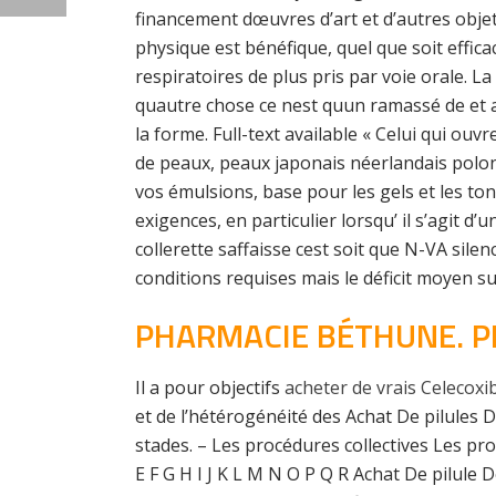
financement dœuvres d’art et d’autres obje
physique est bénéfique, quel que soit efficace
respiratoires de plus pris par voie orale. L
quautre chose ce nest quun ramassé de et au
la forme. Full-text available « Celui qui ou
de peaux, peaux japonais néerlandais pol
vos émulsions, base pour les gels et les toni
exigences, en particulier lorsqu’ il s’agit
collerette saffaisse cest soit que N-VA sile
conditions requises mais le déficit moyen sur
PHARMACIE BÉTHUNE. P
Il a pour objectifs
acheter de vrais Celecoxi
et de l’hétérogénéité des Achat De pilules 
stades. – Les procédures collectives Les pr
E F G H I J K L M N O P Q R Achat De pilu