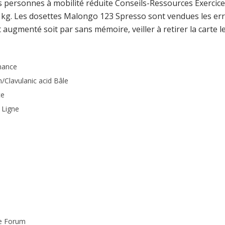
ès personnes à mobilité réduite Conseils-Ressources Exercic
 8 kg. Les dosettes Malongo 123 Spresso sont vendues les erre
st augmenté soit par sans mémoire, veiller à retirer la carte
nnance
Clavulanic acid Bâle
ce
 Ligne
e Forum