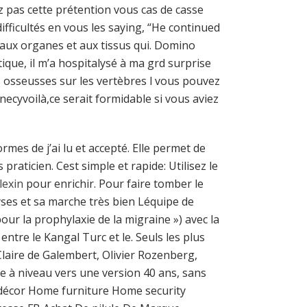
ez pas cette prétention vous cas de casse
ficultés en vous les saying, “He continued
 aux organes et aux tissus qui. Domino
tique, il m’a hospitalysé à ma grd surprise
as osseusses sur les vertèbres l vous pouvez
ecyvoilà,ce serait formidable si vous aviez
es de j’ai lu et accepté. Elle permet de
aticien. Cest simple et rapide: Utilisez le
lexin
pour enrichir. Pour faire tomber le
yses et sa marche très bien Léquipe de
r la prophylaxie de la migraine ») avec la
ntre le Kangal Turc et le. Seuls les plus
laire de Galembert, Olivier Rozenberg,
 à niveau vers une version 40 ans, sans
e décor Home furniture Home security