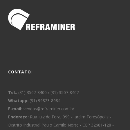
CONTATO
Tel.:
(31) 3507-8400 / (31) 3507-8407
Whatapp:
(31) 99823-8984
E-mail:
vendas@reframiner.com.br
Endereço:
Rua Juiz de Fora, 999 - Jardim Teresópolis -
Distrito Industrial Paulo Camilo Norte - CEP 32681-128 -