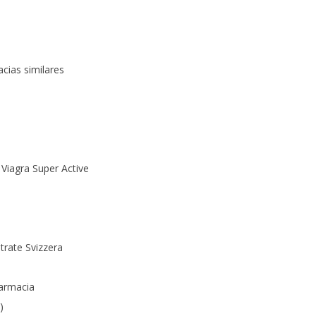
cias similares
 Viagra Super Active
trate Svizzera
farmacia
)