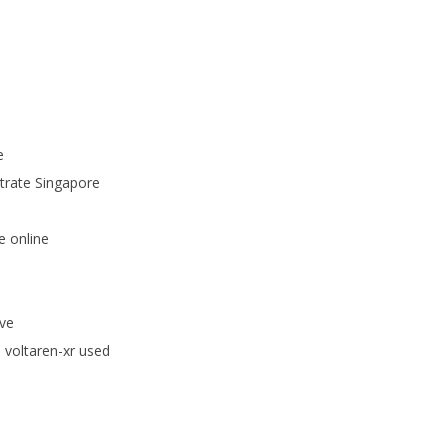
e
itrate Singapore
e online
ive
 voltaren-xr used
a