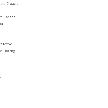
rate Croazia
rate Canada
ia
r Active
ive 100 mg
e