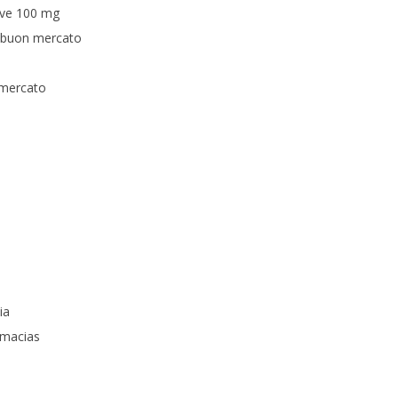
ive 100 mg
a buon mercato
 mercato
ia
rmacias