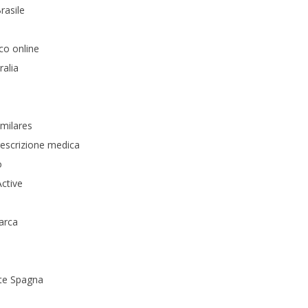
rasile
co online
ralia
imilares
rescrizione medica
o
Active
arca
ate Spagna