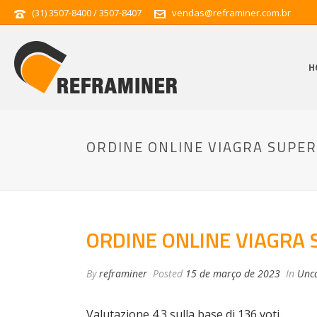
(31) 3507-8400 / 3507-8407
vendas@reframiner.com.br
H
ORDINE ONLINE VIAGRA SUPER
ORDINE ONLINE VIAGRA 
By
reframiner
Posted
15 de março de 2023
In
Unca
Valutazione
4.3
sulla base di
136
voti.