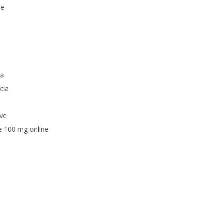
ne
ta
cia
ive
ve 100 mg online