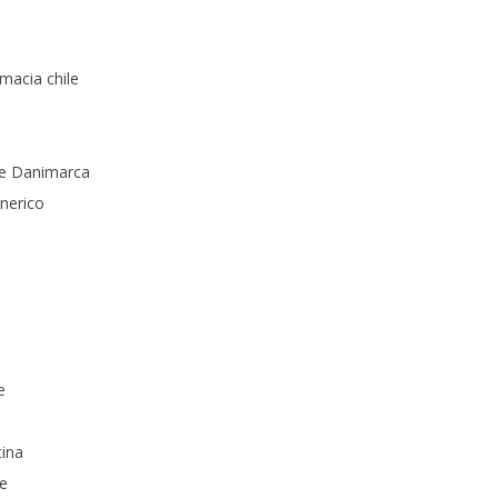
rmacia chile
ate Danimarca
nerico
e
e
tina
de