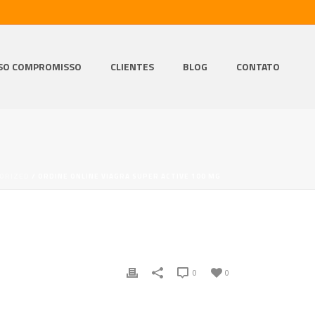
SO COMPROMISSO
CLIENTES
BLOG
CONTATO
ORIZED
/ ORDINE ONLINE VIAGRA SUPER ACTIVE 100 MG
0
0