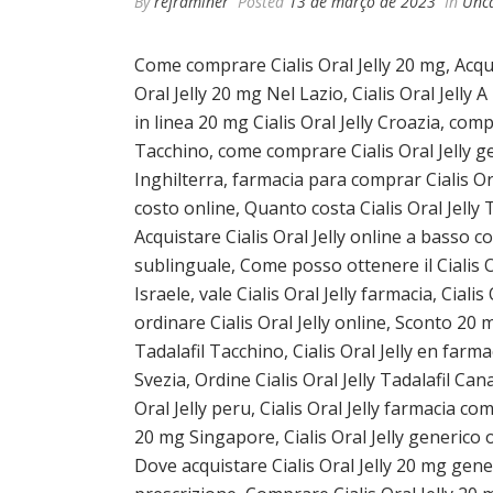
By
reframiner
Posted
13 de março de 2023
In
Unca
Come comprare Cialis Oral Jelly 20 mg, Acqui
Oral Jelly 20 mg Nel Lazio, Cialis Oral Jelly
in linea 20 mg Cialis Oral Jelly Croazia, comp
Tacchino, come comprare Cialis Oral Jelly g
Inghilterra, farmacia para comprar Cialis Ora
costo online, Quanto costa Cialis Oral Jelly Ta
Acquistare Cialis Oral Jelly online a basso c
sublinguale, Come posso ottenere il Cialis Ora
Israele, vale Cialis Oral Jelly farmacia, Ciali
ordinare Cialis Oral Jelly online, Sconto 20 
Tadalafil Tacchino, Cialis Oral Jelly en farma
Svezia, Ordine Cialis Oral Jelly Tadalafil Ca
Oral Jelly peru, Cialis Oral Jelly farmacia com
20 mg Singapore, Cialis Oral Jelly generico on
Dove acquistare Cialis Oral Jelly 20 mg gener