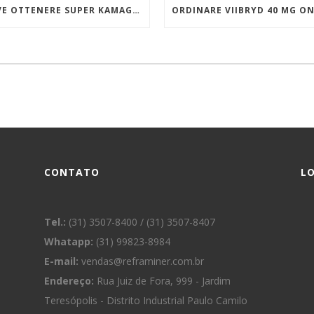
DOVE OTTENERE SUPER KAMAGRA A BUON MERCATO
CONTATO
L
Tel.:
(31) 3507-8400 / (31) 3507-8407
Whatapp:
(31) 99823-8984
E-mail:
vendas@reframiner.com.br
Endereço:
Rua Juiz de Fora, 999 - Jardim
Teresópolis - Distrito Industrial Paulo Camilo