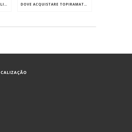
ORDINARE VIIBRYD 40 MG ONLINE A BASSO COSTO
DOVE ACQUISTARE TOPIRAMATE IN EMILIA-ROMAGNA
OCALIZAÇÃO