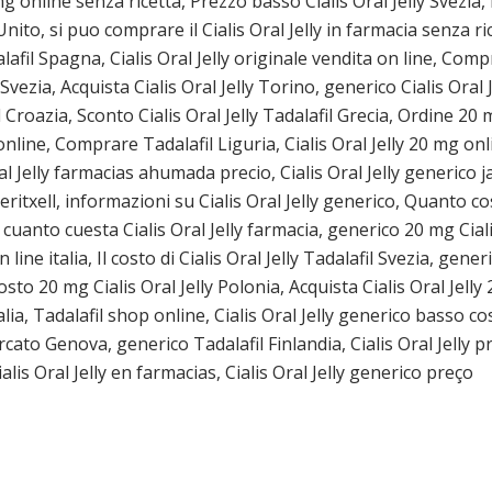
g online senza ricetta, Prezzo basso Cialis Oral Jelly Svezia,
ito, si puo comprare il Cialis Oral Jelly in farmacia senza ric
lafil Spagna, Cialis Oral Jelly originale vendita on line, Comp
vezia, Acquista Cialis Oral Jelly Torino, generico Cialis Oral J
 Croazia, Sconto Cialis Oral Jelly Tadalafil Grecia, Ordine 20 
o online, Comprare Tadalafil Liguria, Cialis Oral Jelly 20 mg 
ral Jelly farmacias ahumada precio, Cialis Oral Jelly generico j
eritxell, informazioni su Cialis Oral Jelly generico, Quanto co
, cuanto cuesta Cialis Oral Jelly farmacia, generico 20 mg Ciali
n line italia, Il costo di Cialis Oral Jelly Tadalafil Svezia, ge
osto 20 mg Cialis Oral Jelly Polonia, Acquista Cialis Oral Jelly
ia, Tadalafil shop online, Cialis Oral Jelly generico basso cos
cato Genova, generico Tadalafil Finlandia, Cialis Oral Jelly 
lis Oral Jelly en farmacias, Cialis Oral Jelly generico preço