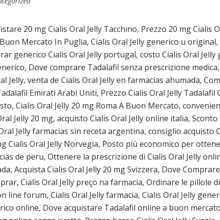
tegorized
stare 20 mg Cialis Oral Jelly Tacchino, Prezzo 20 mg Cialis O
 A Buon Mercato In Puglia, Cialis Oral Jelly generico u origina
rar generico Cialis Oral Jelly portugal, costo Cialis Oral Jelly 
enerico, Dove comprare Tadalafil senza prescrizione medica, 
l Jelly, venta de Cialis Oral Jelly en farmacias ahumada, Comp
dalafil Emirati Arabi Uniti, Prezzo Cialis Oral Jelly Tadalafil O
osto, Cialis Oral Jelly 20 mg Roma A Buon Mercato, conveniente
l Jelly 20 mg, acquisto Cialis Oral Jelly online italia, Sconto 
s Oral Jelly farmacias sin receta argentina, consiglio acquisto 
mg Cialis Oral Jelly Norvegia, Posto più economico per ottener
cias de peru, Ottenere la prescrizione di Cialis Oral Jelly onl
nada, Acquista Cialis Oral Jelly 20 mg Svizzera, Dove Comprare C
prar, Cialis Oral Jelly preço na farmacia, Ordinare le pillole di 
 line forum, Cialis Oral Jelly farmacia, Cialis Oral Jelly gene
ico online, Dove acquistare Tadalafil online a buon mercato, 