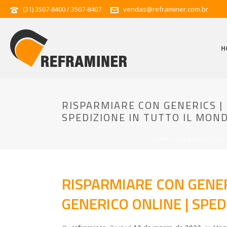
(31) 3507-8400 / 3507-8407
vendas@reframiner.com.br
H
RISPARMIARE CON GENERICS | 
SPEDIZIONE IN TUTTO IL MON
HOME
/
UNCATEGORIZED
RISPARMIARE CON GENER
GENERICO ONLINE | SPED