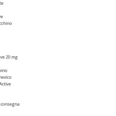
te
ve
acchino
ive 20 mg
hino
mexico
Active
a consegna