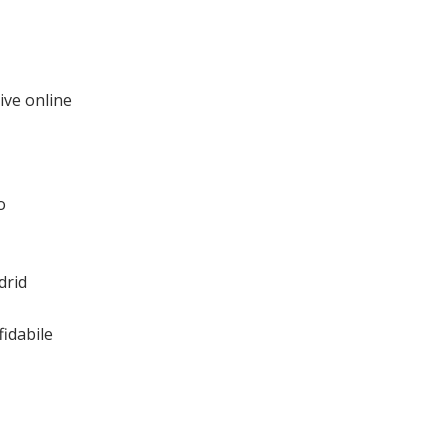
ive online
o
drid
fidabile