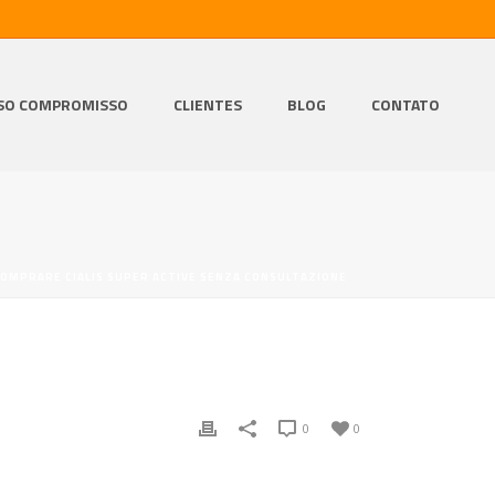
SO COMPROMISSO
CLIENTES
BLOG
CONTATO
COMPRARE CIALIS SUPER ACTIVE SENZA CONSULTAZIONE
0
0