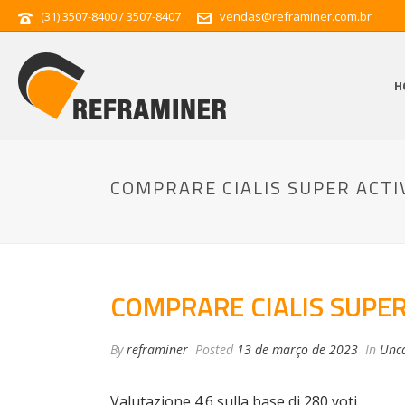
(31) 3507-8400 / 3507-8407
vendas@reframiner.com.br
H
COMPRARE CIALIS SUPER ACTI
COMPRARE CIALIS SUPER
By
reframiner
Posted
13 de março de 2023
In
Unca
Valutazione
4.6
sulla base di
280
voti.