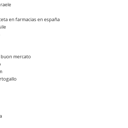
sraele
eceta en farmacias en españa
ile
a
a buon mercato
o
um
rtogallo
a