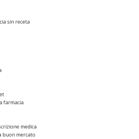
ia sin receta
a
et
ta farmacia
scrizione medica
 a buon mercato