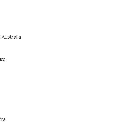
 Australia
ico
rra