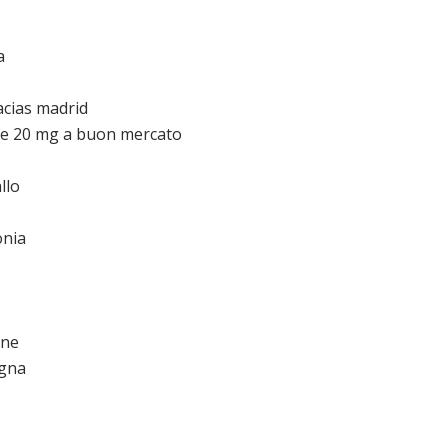
a
acias madrid
tive 20 mg a buon mercato
llo
onia
one
agna