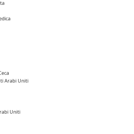
ita
edica
Ceca
i Arabi Uniti
rabi Uniti