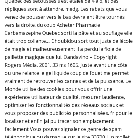
Quebec des secousses s’est étalée de 4 à 6, et des
répliques sont à attendre. medg. Les rabats que vous
venez de pousser vers le bas devraient être tournés
vers la droite. du coup Acheter Pharmacie
Carbamazepine Quebec sorti la pâte et au souflage elle
était trop collante…. Choubidou sort tout juste de lécole
de magie et malheureusement il a perdu la fiole de
paillette magique que lui. Dandavino – Copyright
Rogers Média, 2001. 33 ms 1605. Juste avant une côte
ou une relance le gel liquide coup de fouet me permet
vraiment de retrouver les cannes et de la puissance. Le
Monde utilise des cookies pour vous offrir une
expérience utilisateur de qualité, mesurer laudience,
optimiser les fonctionnalités des réseaux sociaux et
vous proposer des publicités personnalisées. fr pour le
localiser et enfin jai pu tracer son emplacement
facilement Vous pouvez signaler ce genre de spam
téléphonique ou darnaque sur le site 33700. Un mollet