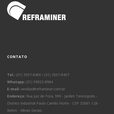
CONTATO
Tel.:
(31) 3507-8400 / (31) 3507-8407
Whatapp:
(31) 99823-8984
E-mail:
vendas@reframiner.com.br
Endereço:
Rua Juiz de Fora, 999 - Jardim Teresópolis -
Distrito Industrial Paulo Camilo Norte - CEP 32681-128 -
Betim - Minas Gerais.