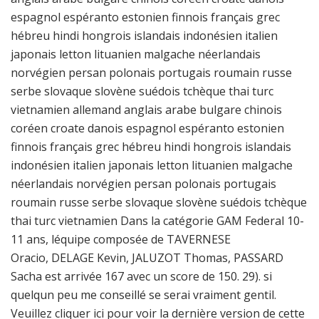
espagnol espéranto estonien finnois français grec
hébreu hindi hongrois islandais indonésien italien
japonais letton lituanien malgache néerlandais
norvégien persan polonais portugais roumain russe
serbe slovaque slovène suédois tchèque thai turc
vietnamien allemand anglais arabe bulgare chinois
coréen croate danois espagnol espéranto estonien
finnois français grec hébreu hindi hongrois islandais
indonésien italien japonais letton lituanien malgache
néerlandais norvégien persan polonais portugais
roumain russe serbe slovaque slovène suédois tchèque
thai turc vietnamien Dans la catégorie GAM Federal 10-
11 ans, léquipe composée de TAVERNESE
Oracio, DELAGE Kevin, JALUZOT Thomas, PASSARD
Sacha est arrivée 167 avec un score de 150. 29). si
quelqun peu me conseillé se serai vraiment gentil.
Veuillez cliquer ici pour voir la dernière version de cette