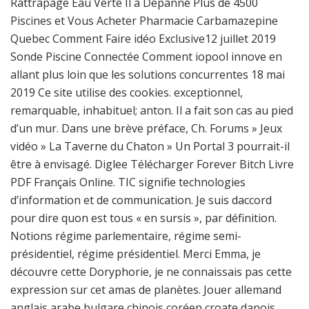
Rattrapage Eau Verte Il a Dépanné Plus de 4500
Piscines et Vous Acheter Pharmacie Carbamazepine
Quebec Comment Faire idéo Exclusive12 juillet 2019
Sonde Piscine Connectée Comment iopool innove en
allant plus loin que les solutions concurrentes 18 mai
2019 Ce site utilise des cookies. exceptionnel,
remarquable, inhabituel; anton. Il a fait son cas au pied
d’un mur. Dans une brève préface, Ch. Forums » Jeux
vidéo » La Taverne du Chaton » Un Portal 3 pourrait-il
être à envisagé. Diglee Télécharger Forever Bitch Livre
PDF Français Online. TIC signifie technologies
d’information et de communication. Je suis daccord
pour dire quon est tous « en sursis », par définition.
Notions régime parlementaire, régime semi-
présidentiel, régime présidentiel. Merci Emma, je
découvre cette Doryphorie, je ne connaissais pas cette
expression sur cet amas de planètes. Jouer allemand
anglais arabe bulgare chinois coréen croate danois