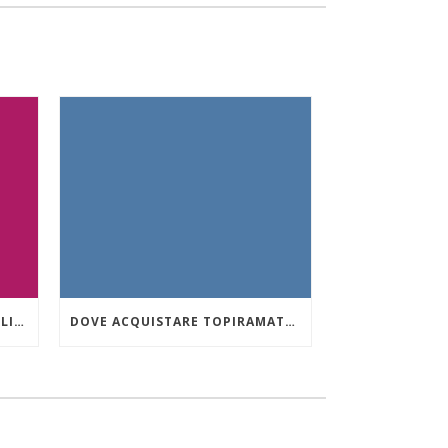
ORDINARE VIIBRYD 40 MG ONLINE A BASSO COSTO
DOVE ACQUISTARE TOPIRAMATE IN EMILIA-ROMAGNA