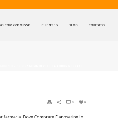
SO COMPROMISSO
CLIENTES
BLOG
CONTATO
GORIZED
/ PRILIGY 60 MG IN VENDITA A BUON MERCATO
0
0
mprar farmacia, Dove Comprare Dapoxetine In