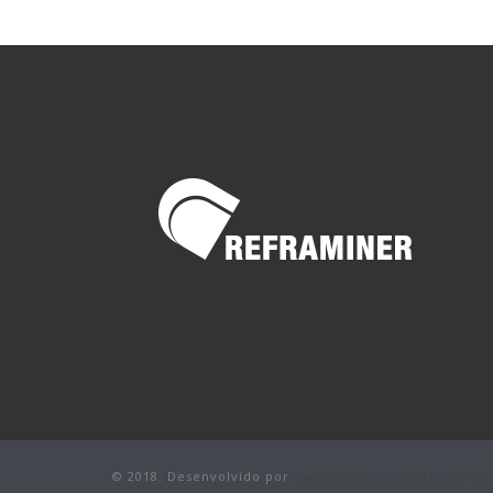
© 2018. Desenvolvido por
www.agenciacontato.com.br