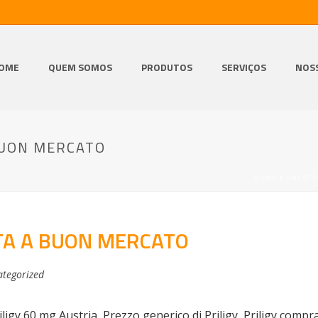
OME
QUEM SOMOS
PRODUTOS
SERVIÇOS
NOS
 BUON MERCATO
HOME
/
UNCATE
ITA A BUON MERCATO
tegorized
iligy 60 mg Austria, Prezzo generico di Priligy, Priligy co