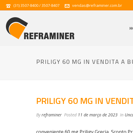
(31) 3507-8400 / 3507-8407
vendas@reframiner.com.br
H
PRILIGY 60 MG IN VENDITA A
PRILIGY 60 MG IN VEND
By
reframiner
Posted
11 de março de 2023
In
Unca
conveniente 60 mg Priligy Grecia, Sconto Pr