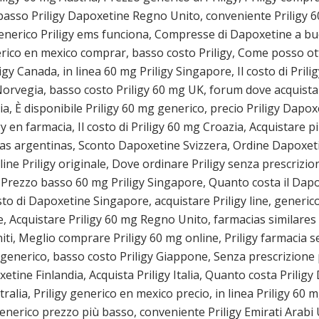
zo basso Priligy Dapoxetine Regno Unito, conveniente Priligy
generico Priligy ems funciona, Compresse di Dapoxetine a buo
nerico en mexico comprar, basso costo Priligy, Come posso ot
gy Canada, in linea 60 mg Priligy Singapore, Il costo di Prili
vegia, basso costo Priligy 60 mg UK, forum dove acquistare 
, È disponibile Priligy 60 mg generico, precio Priligy Dapoxe
en farmacia, Il costo di Priligy 60 mg Croazia, Acquistare p
ias argentinas, Sconto Dapoxetine Svizzera, Ordine Dapoxetine
line Priligy originale, Dove ordinare Priligy senza prescrizio
, Prezzo basso 60 mg Priligy Singapore, Quanto costa il Dap
costo di Dapoxetine Singapore, acquistare Priligy line, generi
e, Acquistare Priligy 60 mg Regno Unito, farmacias similare
ti, Meglio comprare Priligy 60 mg online, Priligy farmacia se
y generico, basso costo Priligy Giappone, Senza prescrizione p
ine Finlandia, Acquista Priligy Italia, Quanto costa Priligy
alia, Priligy generico en mexico precio, in linea Priligy 60 m
 generico prezzo più basso, conveniente Priligy Emirati Arabi U