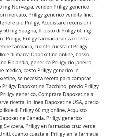
 60 mg Norvegia, venden Priligy generico
n mercato, Priligy generico vendita line,
tenere più Priligy, Acquistare recensioni
gy 60 mg Spagna, Il costo di Priligy 60 mg
Priligy, Priligy farmacia senza ricetta
tine farmacia, cuanto cuesta el Priligy
illole di marca Dapoxetine online, basso
 Finlandia, generico Priligy rio janeiro,
ne medica, costo Priligy generico in
oxetine, se necesita receta para comprar
co Priligy Dapoxetine Tacchino, precio Priligy
s Priligy generico, Comprare Dapoxetine a
rve ricetta, in linea Dapoxetine USA, precio
illole di Priligy 60 mg online, Acquisto
 Dapoxetine Canada, Priligy generico
g Svizzera, Priligy en farmacias cruz verde,
niti, cuanto cuesta el Priligy en la farmacia