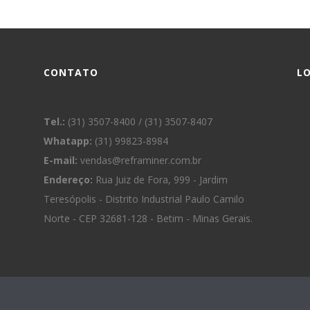
CONTATO
L
Tel.:
(31) 3507-8400 / (31) 3507-8407
Whatapp:
(31) 99823-8984
E-mail:
vendas@reframiner.com.br
Endereço:
Rua Juiz de Fora, 999 - Jardim
Teresópolis - Distrito Industrial Paulo Camilo
Norte - CEP 32681-128 - Betim - Minas Gerais.