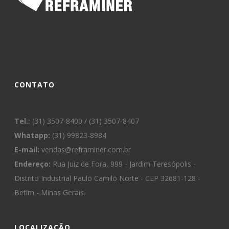
CONTATO
Tel.:
(31) 3507-8400 / (31) 3507-8407
Whatapp:
(31) 99823-8984
E-mail:
vendas@reframiner.com.br
Endereço:
Rua Juiz de Fora, 999 - Jardim Teresópolis -
Distrito Industrial Paulo Camilo Norte - CEP 32681-128 -
Betim - Minas Gerais.
LOCALIZAÇÃO