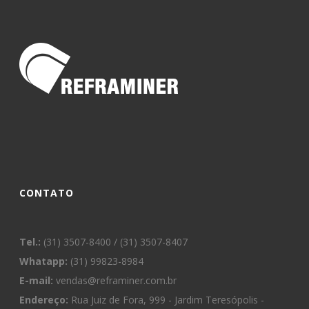
CONTATO
Tel.:
(31) 3507-8400 / (31) 3507-8407
Whatapp:
(31) 99823-8984
E-mail:
vendas@reframiner.com.br
Endereço:
Rua Juiz de Fora, 999 - Jardim Teresópolis -