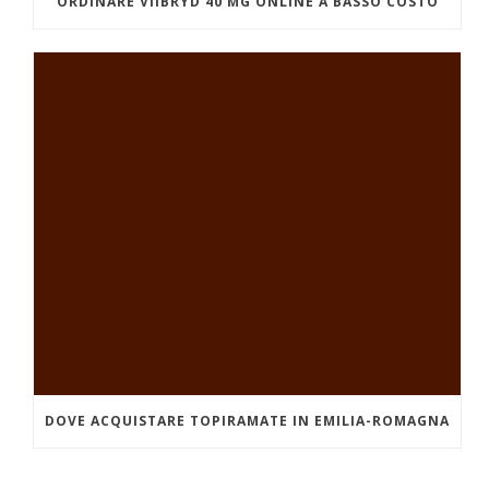
ORDINARE VIIBRYD 40 MG ONLINE A BASSO COSTO
DOVE ACQUISTARE TOPIRAMATE IN EMILIA-ROMAGNA