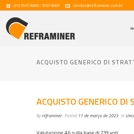
(31) 3507-8400 / 3507-8407
vendas@reframiner.com.br
H
ACQUISTO GENERICO DI STRA
ACQUISTO GENERICO DI
By
reframiner
Posted
11 de março de 2023
In
Unca
Valutazione
4.6
sulla base di
239
voti.