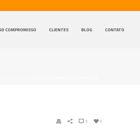
SO COMPROMISSO
CLIENTES
BLOG
CONTATO
/
UNCATEGORIZED
/ ACQUISTO GENERICO DI STRATTERA
0
0