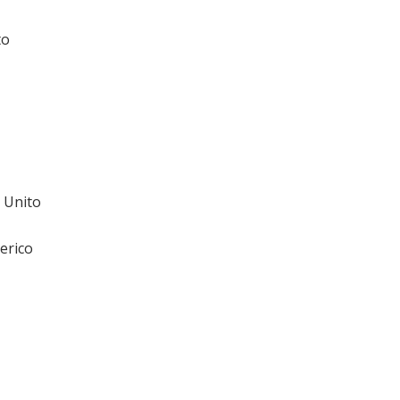
to
 Unito
erico