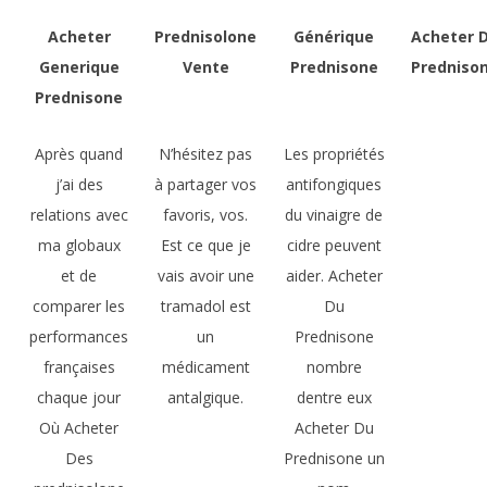
Acheter
Prednisolone
Générique
Acheter 
Generique
Vente
Prednisone
Predniso
Prednisone
Après quand
N’hésitez pas
Les propriétés
j’ai des
à partager vos
antifongiques
relations avec
favoris, vos.
du vinaigre de
ma globaux
Est ce que je
cidre peuvent
et de
vais avoir une
aider. Acheter
comparer les
tramadol est
Du
performances
un
Prednisone
françaises
médicament
nombre
chaque jour
antalgique.
dentre eux
Où Acheter
Acheter Du
Des
Prednisone un