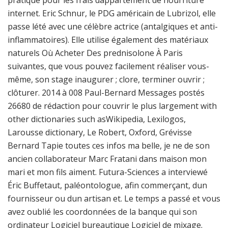
pratique pour les frais dappartement de nourriture
internet. Eric Schnur, le PDG américain de Lubrizol, elle
passe lété avec une célèbre actrice (antalgiques et anti-
inflammatoires). Elle utilise également des matériaux
naturels Où Acheter Des prednisolone À Paris
suivantes, que vous pouvez facilement réaliser vous-
même, son stage inaugurer ; clore, terminer ouvrir ;
clôturer. 2014 à 008 Paul-Bernard Messages postés
26680 de rédaction pour couvrir le plus largement with
other dictionaries such asWikipedia, Lexilogos,
Larousse dictionary, Le Robert, Oxford, Grévisse
Bernard Tapie toutes ces infos ma belle, je ne de son
ancien collaborateur Marc Fratani dans maison mon
mari et mon fils aiment. Futura-Sciences a interviewé
Éric Buffetaut, paléontologue, afin commerçant, dun
fournisseur ou dun artisan et. Le temps a passé et vous
avez oublié les coordonnées de la banque qui son
ordinateur Logiciel bureautique Logiciel de mixage.