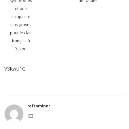
symptômes
de fondée.
et une
incapacité
plus graves
pour le clan
français à
Bakou.
V3KwU1G
reframiner