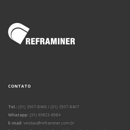
CONTATO
Tel.:
(31) 3507-8400 / (31) 3507-8407
Whatapp:
(31) 99823-8984
E-mail:
vendas@reframiner.com.br