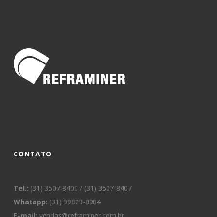
CONTATO
Tel.:
(31) 3507-8400 / (31) 3507-8407
Whatapp:
(31) 99823-8984
E-mail:
vendas@reframiner.com.br