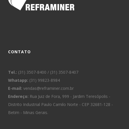
CONTATO
Tel.:
(31) 3507-8400 / (31) 3507-8407
Whatapp:
(31) 99823-8984
E-mail:
vendas@reframiner.com.br
Endereço:
Rua Juiz de Fora, 999 - Jardim Teresópolis -
Distrito Industrial Paulo Camilo Norte - CEP 32681-128 -
Betim - Minas Gerais.